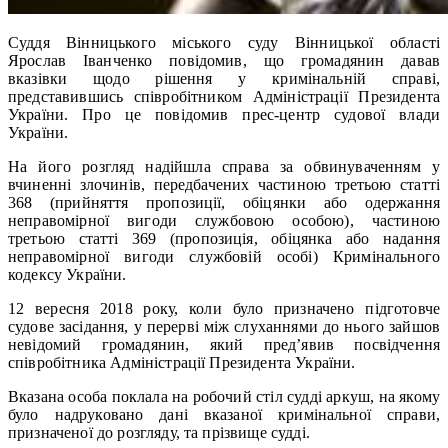
Cуддя Вінницького міського суду Вінницької області
Ярослав Іванченко повідомив, що громадянин давав
вказівки щодо рішення у кримінальній справі,
представившись співробітником Адміністрації Президента
України. Про це повідомив прес-центр судової влади
України.
На його розгляд надійшла справа за обвинуваченням у
вчиненні злочинів, передбачених частиною третьою статті
368 (прийняття пропозиції, обіцянки або одержання
неправомірної вигоди службовою особою), частиною
третьою статті 369 (пропозиція, обіцянка або надання
неправомірної вигоди службовій особі) Кримінального
кодексу України.
12 вересня 2018 року, коли було призначено підготовче
судове засідання, у перерві між слуханнями до нього зайшов
невідомий громадянин, який пред’явив посвідчення
співробітника Адміністрації Президента України.
Вказана особа поклала на робочий стіл судді аркуш, на якому
було надруковано дані вказаної кримінальної справи,
призначеної до розгляду, та прізвище судді.