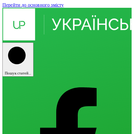
Перейти до основного змісту
Пошук статей...