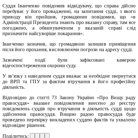
Суддя Іванченко повідомив відвідувачу, що справа дійсно
перебуває у його провадженні, на запитання судді, з якого
приводу він прийшов, громадянин повідомив, що «в
Адміністрації Президента знають про вказану справу, там все
погоджено, а обвинуваченим у вказаній справі слід
призначити найсуворіше покарання».
Іванченко зазначив, що громадянин залишив приміщення
після його прохання, висловлюючи погрози на адресу судді.
Зазначені події були зафіксовані камерою
відеоспостереження охорони суду.
У зв’язку з наведеним суддя вважає за необхідне звернутися
до ВРП та ГПУ за фактом втручання в його професійну
діяльність.
Відповідно до статті 73 Закону України «Про Вищу раду
правосуддя» вказане повідомлення внесено до реєстру
повідомлень суддів про втручання в діяльність судді щодо
здійснення правосуддя. Вищою радою правосуддя буде
проведено перевірку викладених суддею фактів та ухвалено
відповідне рішення.
Поділитись: