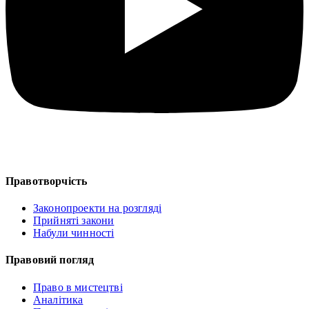
Правотворчість
Законопроекти на розгляді
Прийняті закони
Набули чинності
Правовий погляд
Право в мистецтві
Аналітика