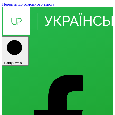
Перейти до основного змісту
Пошук статей...