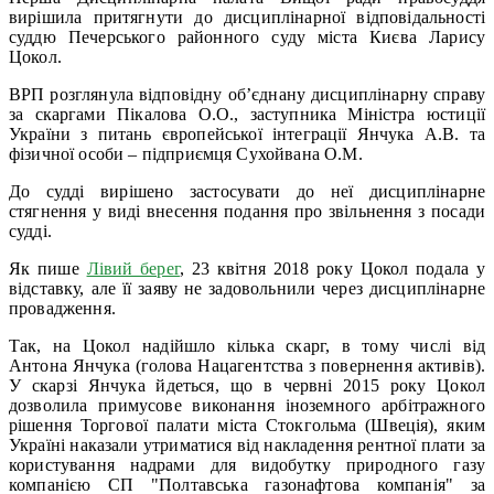
вирішила притягнути до дисциплінарної відповідальності
суддю Печерського районного суду міста Києва Ларису
Цокол.
ВРП розглянула відповідну об’єднану дисциплінарну справу
за скаргами Пікалова О.О., заступника Міністра юстиції
України з питань європейської інтеграції Янчука А.В. та
фізичної особи – підприємця Сухойвана О.М.
До судді вирішено застосувати до неї дисциплінарне
стягнення у виді внесення подання про звільнення з посади
судді.
Як пише
Лівий берег
, 23 квітня 2018 року Цокол подала у
відставку, але її заяву не задовольнили через дисциплінарне
провадження.
Так, на Цокол надійшло кілька скарг, в тому числі від
Антона Янчука (голова Нацагентства з повернення активів).
У скарзі Янчука йдеться, що в червні 2015 року Цокол
дозволила примусове виконання іноземного арбітражного
рішення Торгової палати міста Стокгольма (Швеція), яким
Україні наказали утриматися від накладення рентної плати за
користування надрами для видобутку природного газу
компанією СП "Полтавська газонафтова компанія" за