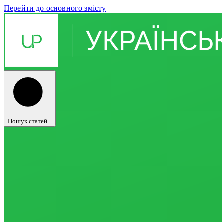
Перейти до основного змісту
Пошук статей...