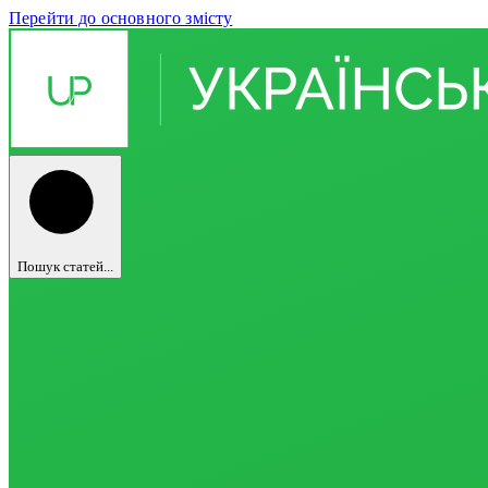
Перейти до основного змісту
Пошук статей...