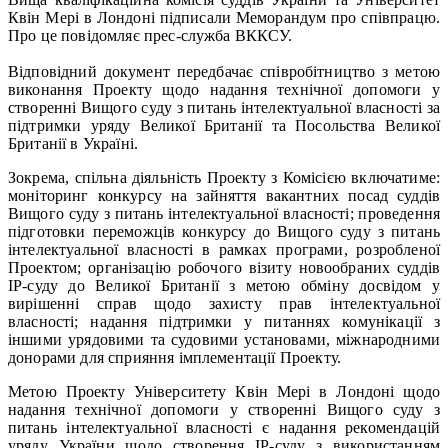
Квін Мері в Лондоні підписали Меморандум про співпрацю.
Про це повідомляє прес-служба ВККСУ.
Відповідний документ передбачає співробітництво з метою
виконання Проекту щодо надання технічної допомоги у
створенні Вищого суду з питань інтелектуальної власності за
підтримки уряду Великої Британії та Посольства Великої
Британії в Україні.
Зокрема, спільна діяльність Проекту з Комісією включатиме:
моніторинг конкурсу на зайняття вакантних посад суддів
Вищого суду з питань інтелектуальної власності; проведення
підготовки переможців конкурсу до Вищого суду з питань
інтелектуальної власності в рамках програми, розробленої
Проектом; організацію робочого візиту новообраних суддів
ІР-суду до Великої Британії з метою обміну досвідом у
вирішенні справ щодо захисту прав інтелектуальної
власності; надання підтримки у питаннях комунікації з
іншими урядовими та судовими установами, міжнародними
донорами для сприяння імплементації Проекту.
Метою Проекту Університету Квін Мері в Лондоні щодо
надання технічної допомоги у створенні Вищого суду з
питань інтелектуальної власності є надання рекомендацій
уряду України щодо створення ІР-суду з використанням