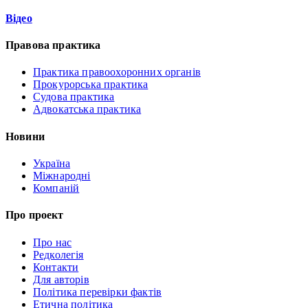
Відео
Правова практика
Практика правоохоронних органів
Прокурорська практика
Судова практика
Адвокатська практика
Новини
Україна
Міжнародні
Компаній
Про проект
Про нас
Редколегія
Контакти
Для авторів
Політика перевірки фактів
Етична політика