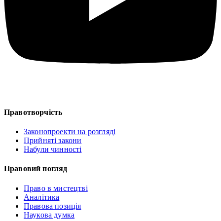
Правотворчість
Законопроекти на розгляді
Прийняті закони
Набули чинності
Правовий погляд
Право в мистецтві
Аналітика
Правова позиція
Наукова думка