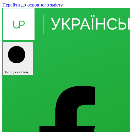
Перейти до основного змісту
Пошук статей...