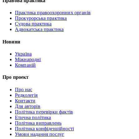
Правова практика
Практика правоохоронних органів
Прокурорська практика
Судова практика
Адвокатська практика
Новини
Україна
Міжнародні
Компаній
Про проект
Про нас
Редколегія
Контакти
Для авторів
Політика перевірки фактів
Етична політика
Політика виправлень
Політика конфіденційності
Умови надання послуг