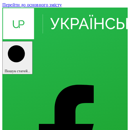
Перейти до основного змісту
Пошук статей...