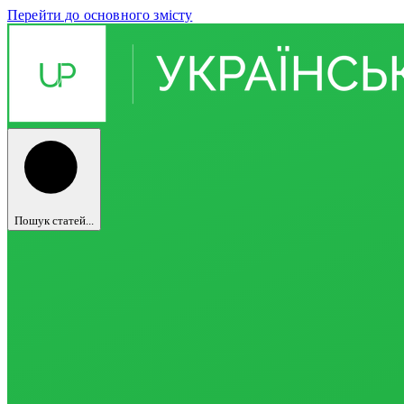
Перейти до основного змісту
Пошук статей...