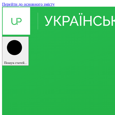
Перейти до основного змісту
Пошук статей...