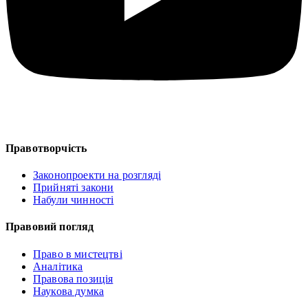
Правотворчість
Законопроекти на розгляді
Прийняті закони
Набули чинності
Правовий погляд
Право в мистецтві
Аналітика
Правова позиція
Наукова думка