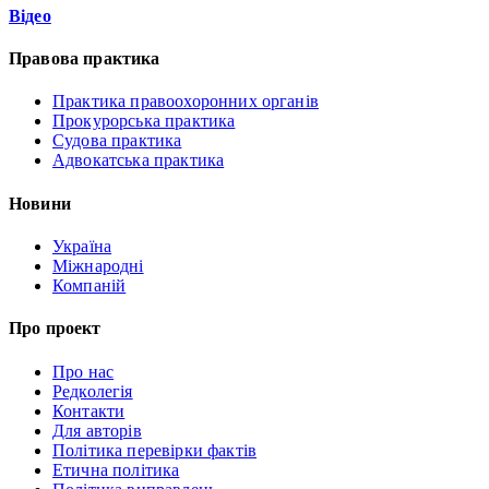
Відео
Правова практика
Практика правоохоронних органів
Прокурорська практика
Судова практика
Адвокатська практика
Новини
Україна
Міжнародні
Компаній
Про проект
Про нас
Редколегія
Контакти
Для авторів
Політика перевірки фактів
Етична політика