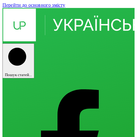
Перейти до основного змісту
Пошук статей...