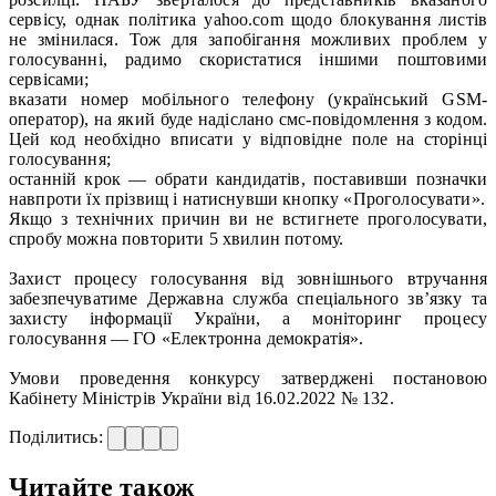
сервісу, однак політика yahoo.com щодо блокування листів
не змінилася. Тож для запобігання можливих проблем у
голосуванні, радимо скористатися іншими поштовими
сервісами;
вказати номер мобільного телефону (український GSM-
оператор), на який буде надіслано смс-повідомлення з кодом.
Цей код необхідно вписати у відповідне поле на сторінці
голосування;
останній крок — обрати кандидатів, поставивши позначки
навпроти їх прізвищ і натиснувши кнопку «Проголосувати».
Якщо з технічних причин ви не встигнете проголосувати,
спробу можна повторити 5 хвилин потому.
Захист процесу голосування від зовнішнього втручання
забезпечуватиме Державна служба спеціального зв’язку та
захисту інформації України, а моніторинг процесу
голосування — ГО «Електронна демократія».
Умови проведення конкурсу затверджені постановою
Кабінету Міністрів України від 16.02.2022 № 132.
Поділитись:
Читайте також