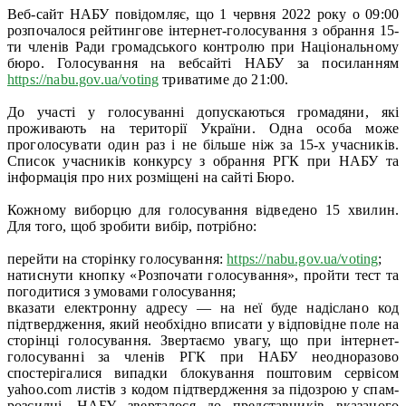
Веб-сайт НАБУ повідомляє, що 1 червня 2022 року о 09:00
розпочалося рейтингове інтернет-голосування з обрання 15-
ти членів Ради громадського контролю при Національному
бюро. Голосування на вебсайті НАБУ за посиланням
https://nabu.gov.ua/voting
триватиме до 21:00.
До участі у голосуванні допускаються громадяни, які
проживають на території України. Одна особа може
проголосувати один раз і не більше ніж за 15-х учасників.
Список учасників конкурсу з обрання РГК при НАБУ та
інформація про них розміщені на сайті Бюро.
Кожному виборцю для голосування відведено 15 хвилин.
Для того, щоб зробити вибір, потрібно:
перейти на сторінку голосування:
https://nabu.gov.ua/voting
;
натиснути кнопку «Розпочати голосування», пройти тест та
погодитися з умовами голосування;
вказати електронну адресу — на неї буде надіслано код
підтвердження, який необхідно вписати у відповідне поле на
сторінці голосування. Звертаємо увагу, що при інтернет-
голосуванні за членів РГК при НАБУ неодноразово
спостерігалися випадки блокування поштовим сервісом
yahoo.com листів з кодом підтвердження за підозрою у спам-
розсилці. НАБУ зверталося до представників вказаного