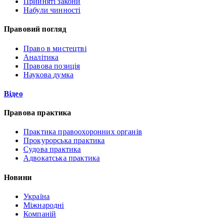
Прийняті закони
Набули чинності
Правовий погляд
Право в мистецтві
Аналітика
Правова позиція
Наукова думка
Відео
Правова практика
Практика правоохоронних органів
Прокурорська практика
Судова практика
Адвокатська практика
Новини
Україна
Міжнародні
Компаній