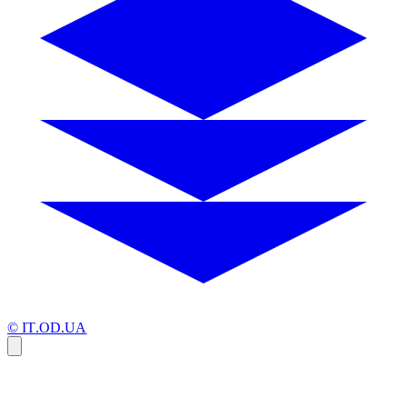
© IT.OD.UA