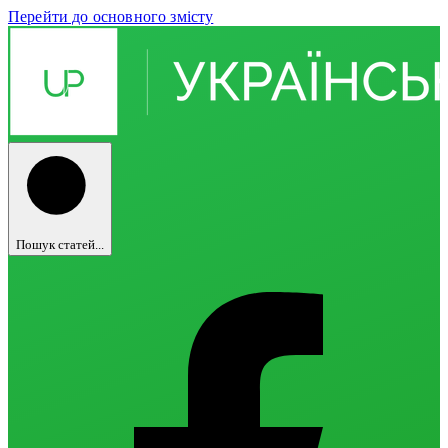
Перейти до основного змісту
Пошук статей...