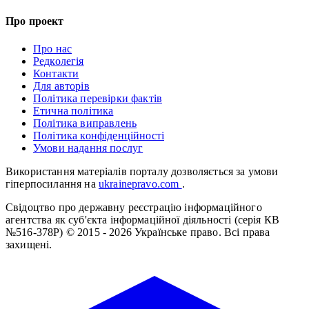
Про проект
Про нас
Редколегія
Контакти
Для авторів
Політика перевірки фактів
Етична політика
Політика виправлень
Політика конфіденційності
Умови надання послуг
Використання матеріалів порталу дозволяється за умови
гіперпосилання на
ukrainepravo.com
.
Свідоцтво про державну реєстрацію інформаційного
агентства як суб'єкта інформаційної діяльності (серія КВ
№516-378Р)
© 2015 - 2026 Українське право. Всі права
захищені.