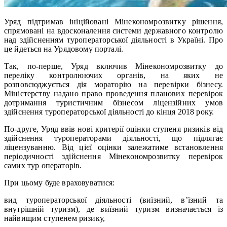
Уряд підтримав ініційовані Мінекономрозвитку рішення,
спрямовані на вдосконалення системи державного контролю
над здійсненням туроператорської діяльності в Україні. Про
це йдеться на Урядовому порталі.
Так, по-перше, Уряд включив Мінекономрозвитку до
переліку контролюючих органів, на яких не
розповсюджується дія мораторію на перевірки бізнесу.
Міністерству надано право проведення планових перевірок
дотримання туристичним бізнесом ліцензійних умов
здійснення туроператорської діяльності до кінця 2018 року.
По-друге, Уряд ввів нові критерії оцінки ступеня ризиків від
здійснення туроператорами діяльності, що підлягає
ліцензуванню. Від цієї оцінки залежатиме встановлення
періодичності здійснення Мінекономрозвитку перевірок
самих тур операторів.
При цьому буде враховуватися:
вид туроператорської діяльності (виїзний, в’їзний та
внутрішній туризм), де виїзний туризм визначається із
найвищим ступенем ризику,