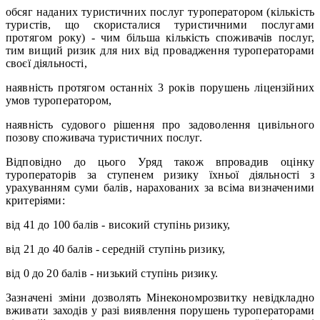
обсяг наданих туристичних послуг туроператором (кількість
туристів, що скористалися туристичними послугами
протягом року) - чим більша кількість споживачів послуг,
тим вищий ризик для них від провадження туроператорами
своєї діяльності,
наявність протягом останніх 3 років порушень ліцензійних
умов туроператором,
наявність судового рішення про задоволення цивільного
позову споживача туристичних послуг.
Відповідно до цього Уряд також впровадив оцінку
туроператорів за ступенем ризику їхньої діяльності з
урахуванням суми балів, нарахованих за всіма визначеними
критеріями:
від 41 до 100 балів - високий ступінь ризику,
від 21 до 40 балів - середній ступінь ризику,
від 0 до 20 балів - низький ступінь ризику.
Зазначені зміни дозволять Мінекономрозвитку невідкладно
вживати заходів у разі виявлення порушень туроператорами