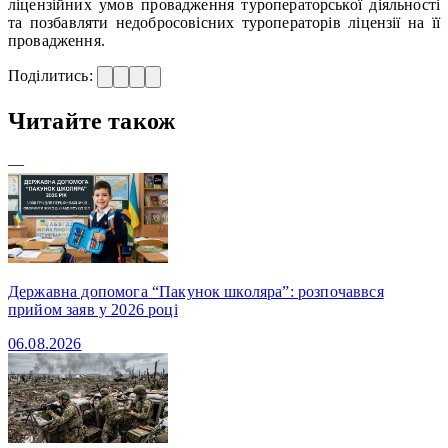
ліцензійних умов провадження туроператорської діяльності
та позбавляти недобросовісних туроператорів ліцензії на її
провадження.
Поділитись:
Читайте також
—
Державна допомога “Пакунок школяра”: розпочаввся
прийом заяв у 2026 році
06.08.2026