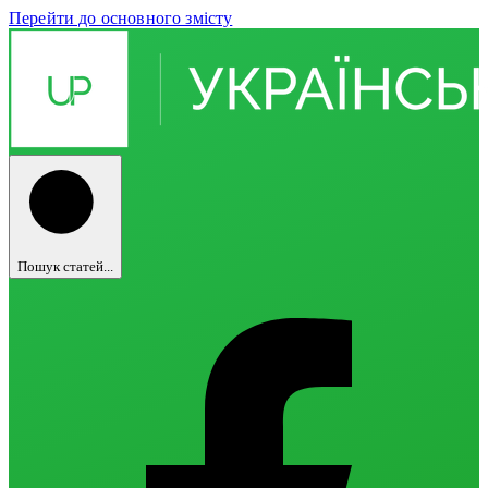
Перейти до основного змісту
Пошук статей...