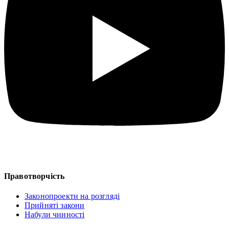
Правотворчість
Законопроекти на розгляді
Прийняті закони
Набули чинності