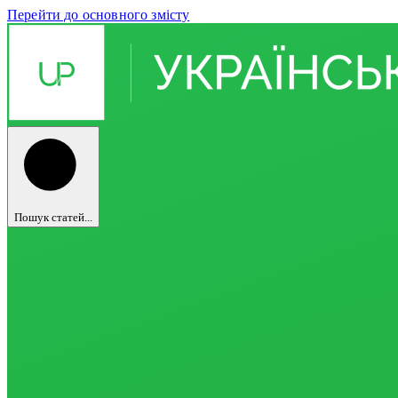
Перейти до основного змісту
Пошук статей...