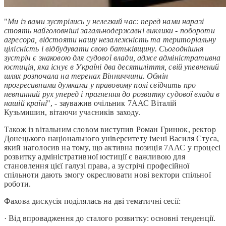
"
Ми із вами зустрілись у нелегкий час: перед нами наразі
стоять найголовніші загальнодержавні виклики - побороти
агресора, відстояти нашу незалежність та територіальну
цілісність і відбудувати свою батьківщину. Сьогоднішня
зустріч є знаковою для судової влади, адже адміністративна
юстиція, яка існує в Україні два десятиліття, свій упевнений
шлях розпочала на теренах Вінниччини. Обмін
прогресивними думками у правовому полі свідчить про
невпинний рух уперед і прагнення до розвитку судової влади в
нашій країні
", - зауважив очільник 7ААС Віталій
Кузьмишин, вітаючи учасників заходу.
Також із вітальним словом виступив Роман Гринюк, ректор
Донецького національного університету імені Василя Стуса,
який наголосив на тому, що активна позиція 7ААС у процесі
розвитку адміністративної юстиції є важливою для
становлення цієї галузі права, а зустрічі професійної
спільноти дають змогу окреслювати нові вектори спільної
роботи.
Фахова дискусія поділялась на дві тематичні сесії:
·
Від впровадження до сталого розвитку: основні тенденції.