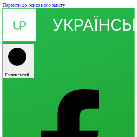
Перейти до основного змісту
Пошук статей...