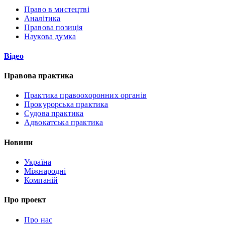
Право в мистецтві
Аналітика
Правова позиція
Наукова думка
Відео
Правова практика
Практика правоохоронних органів
Прокурорська практика
Судова практика
Адвокатська практика
Новини
Україна
Міжнародні
Компаній
Про проект
Про нас