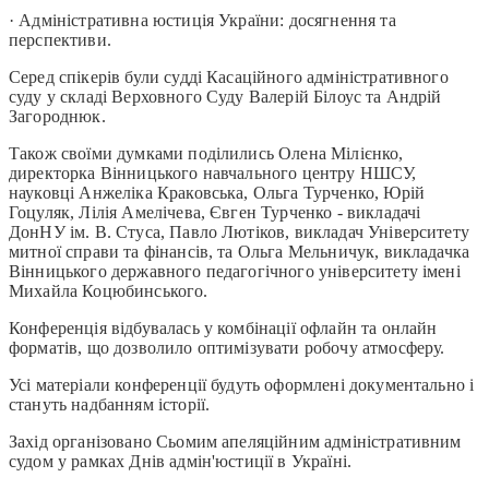
·
Адміністративна юстиція України: досягнення та
перспективи.
Серед спікерів були судді Касаційного адміністративного
суду у складі Верховного Суду Валерій Білоус та Андрій
Загороднюк.
Також своїми думками поділились Олена Мілієнко,
директорка Вінницького навчального центру НШСУ,
науковці Анжеліка Краковська, Ольга Турченко, Юрій
Гоцуляк, Лілія Амелічева, Євген Турченко - викладачі
ДонНУ ім. В. Стуса, Павло Лютіков, викладач Університету
митної справи та фінансів, та Ольга Мельничук, викладачка
Вінницького державного педагогічного університету імені
Михайла Коцюбинського.
Конференція відбувалась у комбінації офлайн та онлайн
форматів, що дозволило оптимізувати робочу атмосферу.
Усі матеріали конференції будуть оформлені документально і
стануть надбанням історії.
Захід організовано Сьомим апеляційним адміністративним
судом у рамках Днів адмін'юстиції в Україні.