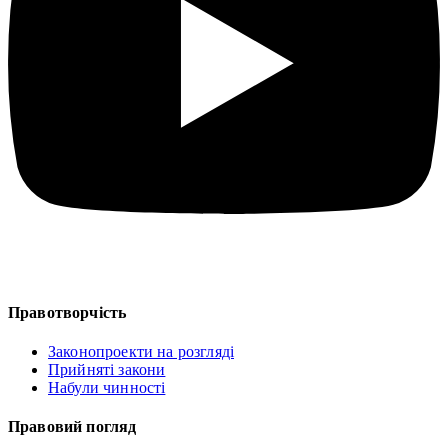
Правотворчість
Законопроекти на розгляді
Прийняті закони
Набули чинності
Правовий погляд