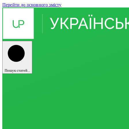
Перейти до основного змісту
Пошук статей...