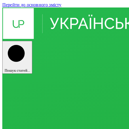
Перейти до основного змісту
Пошук статей...