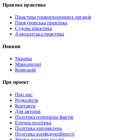
Правова практика
Практика правоохоронних органів
Прокурорська практика
Судова практика
Адвокатська практика
Новини
Україна
Міжнародні
Компаній
Про проект
Про нас
Редколегія
Контакти
Для авторів
Політика перевірки фактів
Етична політика
Політика виправлень
Політика конфіденційності
Умови надання послуг