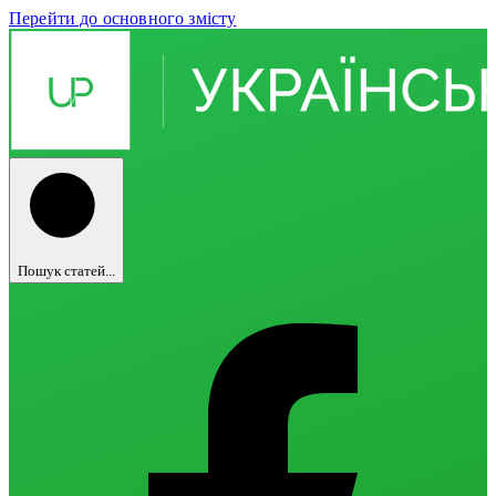
Перейти до основного змісту
Пошук статей...