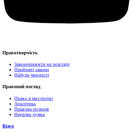
Правотворчість
Законопроекти на розгляді
Прийняті закони
Набули чинності
Правовий погляд
Право в мистецтві
Аналітика
Правова позиція
Наукова думка
Відео