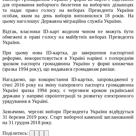
для отримання виборчого бюлетеня на виборчих дільницях
та надає право голосу на виборах Президента України
особам, яким на день виборів виповнилося 18 років. На
цьому наголошує Державна міграційна служба України.
Відтак, власники ID-карт жодним чином не можуть бути
обмежені в праві голосу на майбутніх виборах Президента
України.
При цьому нова ID-картка, до завершення паспортної
реформи, використовується в Україні нарівні з попереднім
зразком паспорта громадянина України у формі книжечки
(зразка 1994 року), що видавався громадянам раніше.
Нагадаємо, що використання ID-картки, запровадженої у
січні 2016 року на зміну паперового паспорта громадянина
Україні зразка 1994 року, є черговим кроком української
держави у напрямі євроінтеграції та розвитку електронного
урядування в Україні.
Зазначимо, чергові вибори Президента України відбудуться
31 березня 2019 року. Старт виборчої кампанії запланований
на 31 грудня 2018 року.
Поділитись: