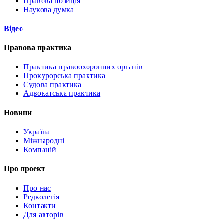
Правова позиція
Наукова думка
Відео
Правова практика
Практика правоохоронних органів
Прокурорська практика
Судова практика
Адвокатська практика
Новини
Україна
Міжнародні
Компаній
Про проект
Про нас
Редколегія
Контакти
Для авторів