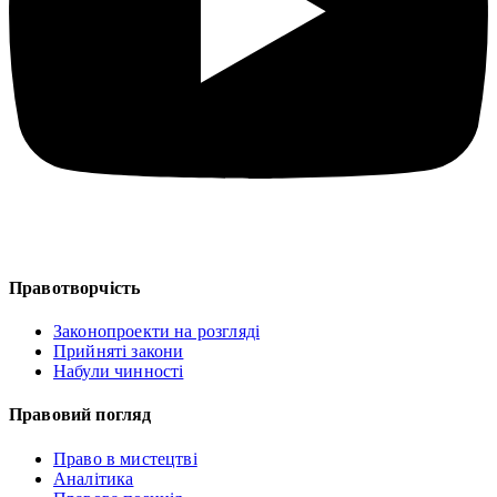
Правотворчість
Законопроекти на розгляді
Прийняті закони
Набули чинності
Правовий погляд
Право в мистецтві
Аналітика