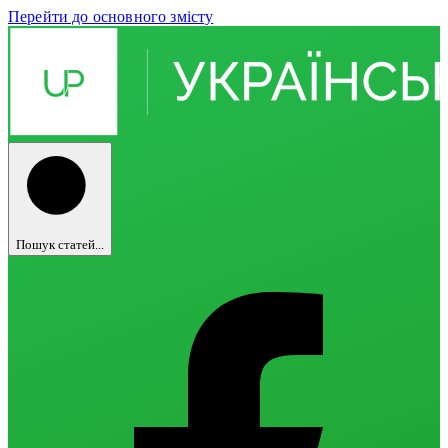
Перейти до основного змісту
Пошук статей...