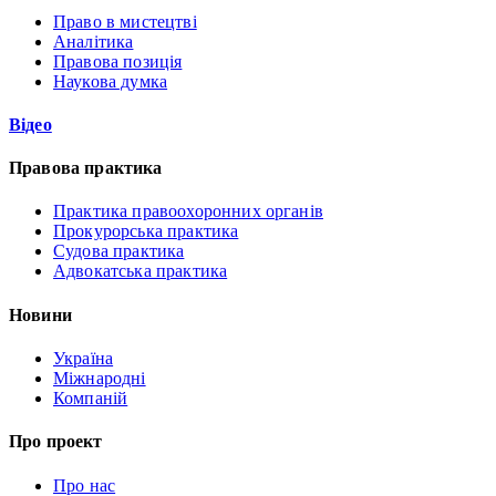
Право в мистецтві
Аналітика
Правова позиція
Наукова думка
Відео
Правова практика
Практика правоохоронних органів
Прокурорська практика
Судова практика
Адвокатська практика
Новини
Україна
Міжнародні
Компаній
Про проект
Про нас