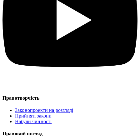
Правотворчість
Законопроекти на розгляді
Прийняті закони
Набули чинності
Правовий погляд