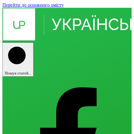
Перейти до основного змісту
Пошук статей...