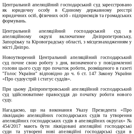
Центральний апеляційний господарський суд зареєстровано
як юридичну особу в Єдиному державному реєстрі
юридичних осіб, фізичних осіб - підприємців та громадських
формувань.
Центральний апеляційний господарський суд в
апеляційному окрузі включатиме Дніпропетровську,
Запорізьку та Кіровоградську області, з місцезнаходженням у
місті Дніпро.
Новоутворений Центральний апеляційний господарський
суд почне свою роботу з дня, визначеного у повідомленні
голови цього суду про початок роботи, розміщеного в газеті
"Голос України" відповідно до ч. 6 ст. 147 Закону України
«Про судоустрій і статус суддів».
При цьому Дніпропетровський апеляційний господарський
суд здійснюватиме правосуддя до початку роботи нового
суду.
Нагадаємо, що на виконання Указу Президента «Про
ліквідацію апеляційних господарських судів та утворення
апеляційних господарських судів в апеляційних округах» №
454/2017 мають бути ліквідовані апеляційні господарські
суди та утворені нові апеляційні господарські суди в