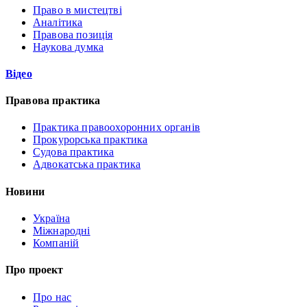
Право в мистецтві
Аналітика
Правова позиція
Наукова думка
Відео
Правова практика
Практика правоохоронних органів
Прокурорська практика
Судова практика
Адвокатська практика
Новини
Україна
Міжнародні
Компаній
Про проект
Про нас