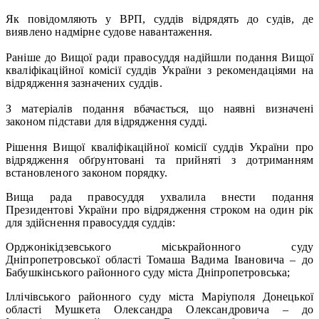
Як повідомляють у ВРП, суддів відрядять до судів, де
виявлено надмірне судове навантаження.
Раніше до Вищої ради правосуддя надійшли подання Вищої
кваліфікаційної комісії суддів України з рекомендаціями на
відрядження зазначених суддів.
З матеріалів подання вбачається, що наявні визначені
законом підстави для відрядження судді.
Рішення Вищої кваліфікаційної комісії суддів України про
відрядження обґрунтовані та прийняті з дотриманням
встановленого законом порядку.
Вища рада правосуддя ухвалила внести подання
Президентові України про відрядження строком на один рік
для здійснення правосуддя суддів:
Орджонікідзевського міськрайонного суду
Дніпропетровської області Томаша Вадима Івановича – до
Бабушкінського районного суду міста Дніпропетровська;
Іллічівського районного суду міста Маріуполя Донецької
області Мушкета Олександра Олександровича – до