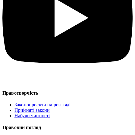
Правотворчість
Законопроекти на розгляді
Прийняті закони
Набули чинності
Правовий погляд