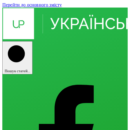
Перейти до основного змісту
Пошук статей...