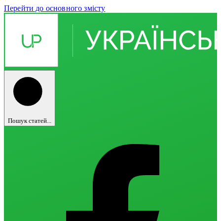
Перейти до основного змісту
Пошук статей...