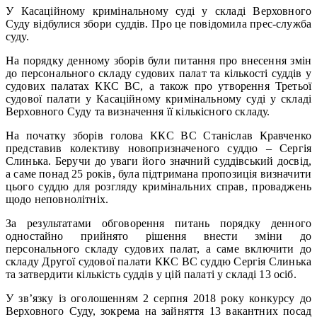
У Касаційному кримінальному суді у складі Верховного
Суду відбулися збори суддів. Про це повідомила прес-служба
суду.
На порядку денному зборів були питання про внесення змін
до персонального складу судових палат та кількості суддів у
судових палатах ККС ВС, а також про утворення Третьої
судової палати у Касаційному кримінальному суді у складі
Верховного Суду та визначення її кількісного складу.
На початку зборів голова ККС ВС Станіслав Кравченко
представив колективу новопризначеного суддю – Сергія
Слинька. Беручи до уваги його значний суддівський досвід,
а саме понад 25 років, була підтримана пропозиція визначити
цього суддю для розгляду кримінальних справ, проваджень
щодо неповнолітніх.
За результатами обговорення питань порядку денного
одностайно прийнято рішення внести зміни до
персонального складу судових палат, а саме включити до
складу Другої судової палати ККС ВС суддю Сергія Слинька
та затвердити кількість суддів у цій палаті у складі 13 осіб.
У зв’язку із оголошенням 2 серпня 2018 року конкурсу до
Верховного Суду, зокрема на зайняття 13 вакантних посад