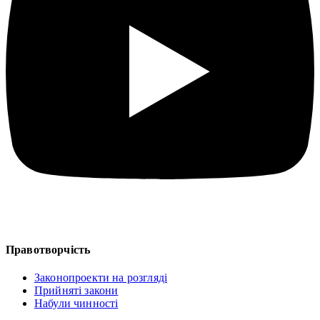
Правотворчість
Законопроекти на розгляді
Прийняті закони
Набули чинності