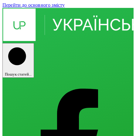
Перейти до основного змісту
Пошук статей...