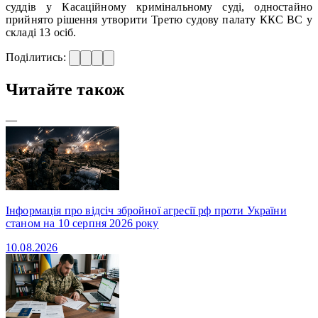
суддів у Касаційному кримінальному суді, одностайно
прийнято рішення утворити Третю судову палату ККС ВС у
складі 13 осіб.
Поділитись:
Читайте також
—
Інформація про відсіч збройної агресії рф проти України
станом на 10 серпня 2026 року
10.08.2026