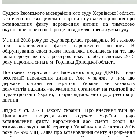
Суддею Ізюмського міськрайонного суду Харківської області
закінчено розгляд цивільної справи та ухвалено рішення про
встановлення факту народження дитини на тимчасово
окупованій території. Про це повідомляє прес-служба суду.
У липні 2018 року до суду звернулась громадянка М з заявою
про встановлення факту народження дитини. В
обґрунтування своєї заяви позивачка посилалась на те, що
вона,перебуваючи у зареєстрованому шлюбі, в лютому 2015
року народила сина в м. Горлівка Донецької області.
Позивачка звернулася до Ізюмського відділу ДРАЦС щодо
реєстрації народження дитини. Але у зв'язку з тим, що
державні органи на території України не визнають
документів наданих «державними органами» на території не
підконтрольній Україні, їй було відмовлено щодо реєстрації
дитини.
Згідно зі ст. 257-1 Закону України «Про внесення змін до
Цивільного процесуального кодексу України щодо
встановлення факту народження або смерті особи на
тимчасово окупованій території України» від 4 лютого 2016
року № 990-VIII, Заява про встановлення факту народження