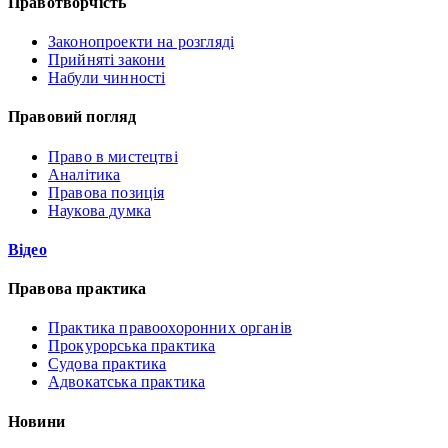
Правотворчість
Законопроекти на розгляді
Прийняті закони
Набули чинності
Правовий погляд
Право в мистецтві
Аналітика
Правова позиція
Наукова думка
Відео
Правова практика
Практика правоохоронних органів
Прокурорська практика
Судова практика
Адвокатська практика
Новини