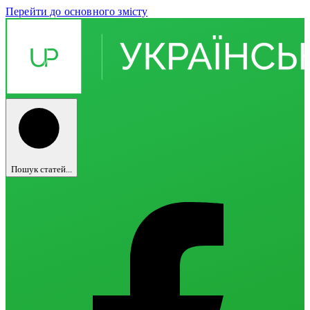
Перейти до основного змісту
Пошук статей...