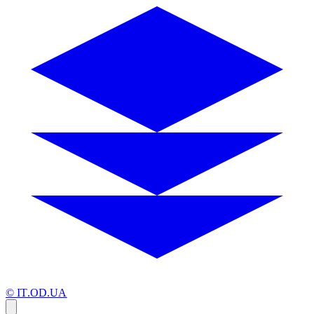
© IT.OD.UA