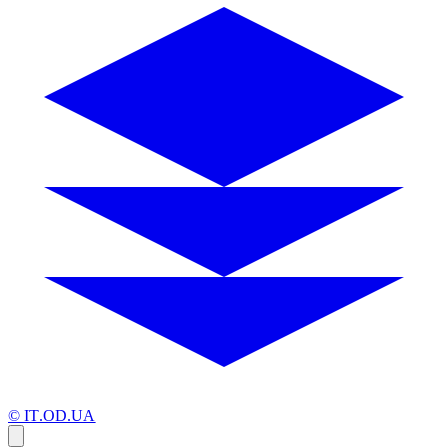
© IT.OD.UA