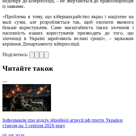
недовіру до кіберполіції, – не звертаються до правоохоронців
із заявами.
«Проблема в тому, що кібершахрайство якраз і націлене на
малі суми, але розробляється так, щоб охопити якомога
більше користувачів. Саме масштабність таких злочинів і
пасивність наших користувачів призводять до того, що
злочинці в Україні заробляють великі гроші», – зауважив
керівник Департаменту кіберполіції.
Поділитись:
Читайте також
—
Інформація про відсіч збройної агресії рф проти України
станом на 5 серпня 2026 року
05.08.2026