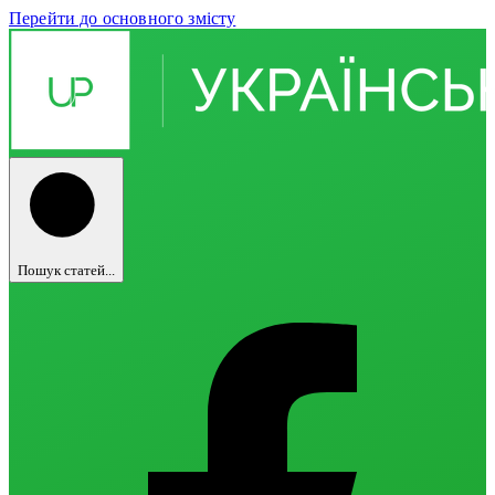
Перейти до основного змісту
Пошук статей...