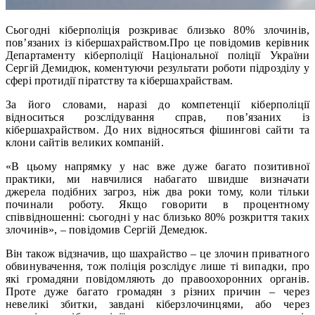
Сьогодні кіберполіція розкриває близько 80% злочинів,
пов’язаних із кібершахрайством.Про це повідомив керівник
Департаменту кіберполіції Національної поліції України
Cергій Демидюк, коментуючи результати роботи підрозділу у
сфері протидії піратству та кібершахрайствам.
За його словами, наразі до компетенції кіберполіції
відноситься розслідування справ, пов’язаних із
кібершахрайством. До них відносяться фішингові сайти та
клони сайтів великих компаній.
«В цьому напрямку у нас вже дуже багато позитивної
практики, ми навчилися набагато швидше визначати
джерела подібних загроз, ніж два роки тому, коли тільки
починали роботу. Якщо говорити в процентному
співвідношенні: сьогодні у нас близько 80% розкриття таких
злочинів», – повідомив Сергій Демедюк.
Він також відзначив, що шахрайство – це злочин приватного
обвинувачення, тож поліція розслідує лише ті випадки, про
які громадяни повідомляють до правоохоронних органів.
Проте дуже багато громадян з різних причин – через
невеликі збитки, завдані кіберзлочинцями, або через