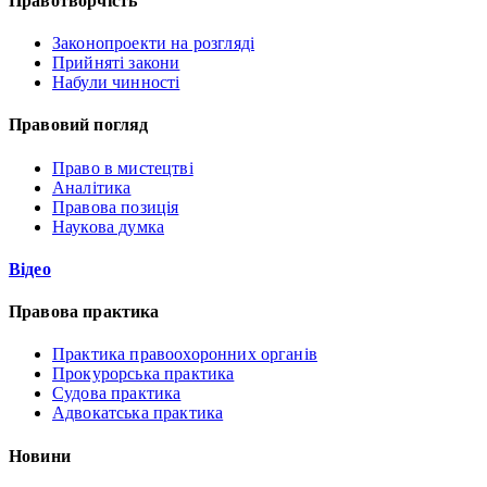
Правотворчість
Законопроекти на розгляді
Прийняті закони
Набули чинності
Правовий погляд
Право в мистецтві
Аналітика
Правова позиція
Наукова думка
Відео
Правова практика
Практика правоохоронних органів
Прокурорська практика
Судова практика
Адвокатська практика
Новини