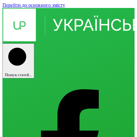
Перейти до основного змісту
Пошук статей...