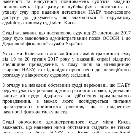
наявності та відсутності повноважень суб’єкта владних
повноважень. При цьому в публікаціях є посилання на
ухвалу суду про надання детективам НАБУ тимчасового
доступу до документів, що знаходяться в окружному
адміністративному суді міста Києва.
Судді зазначили, що постановою суду від 23 листопада 2017
року було задоволено адміністративний позов ОСОБИ 1 до
Державної фіскальної служби України.
Ухвалами Київського апеляційного адміністративного суду
від 19 та 20 грудня 2017 року у вказаній справі відкрито
апеляційне провадження, в тому числі за апеляційною
скаргою НАБУ, та відповідно призначено до апеляційного
розгляду у відкритому судовому засіданні.
З огляду на наведені обставини судді переконані, що НАБУ,
беручи участь у розгляді адміністративної справи, одночасно
вчиняє дії щодо відкриття та здійснення кримінального
провадження, в межах якого досліджується питання
правосудності прийнятого рішення, що є свідченням
наявності фактора тиску на суд.
Судді окружного адміністративного суду міста Києва
вважають, що наведені ними обставини свідчать не тільки
про тиск з боку НАБУ на Київський апеляційний