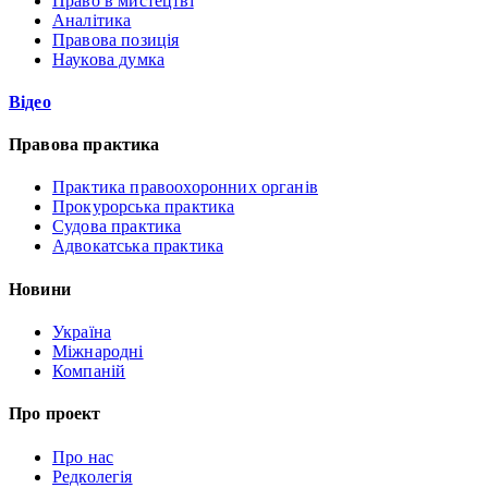
Право в мистецтві
Аналітика
Правова позиція
Наукова думка
Відео
Правова практика
Практика правоохоронних органів
Прокурорська практика
Судова практика
Адвокатська практика
Новини
Україна
Міжнародні
Компаній
Про проект
Про нас
Редколегія