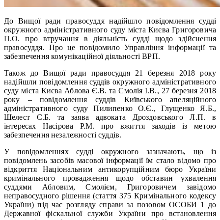
До Вищої ради правосуддя надійшло повідомлення судді
окружного адміністративного суду міста Києва Григоровича
П.О. про втручання в діяльність судді щодо здійснення
правосуддя. Про це повідомило Управління інформації та
забезпечення комунікаційної діяльності ВРП.
Також до Вищої ради правосуддя 21 березня 2018 року
надійшли повідомлення суддів окружного адміністративного
суду міста Києва Аблова Є.В. та Смолія І.В., 27 березня 2018
року – повідомлення суддів Київського апеляційного
адміністративного суду Пилипенко О.Є., Глущенко Я.Б.,
Шелест С.Б. та заява адвоката Дроздовського Л.П. в
інтересах Насірова Р.М. про вжиття заходів із метою
забезпечення незалежності суддів.
У повідомленнях судді окружного зазначають, що із
повідомлень засобів масової інформації їм стало відомо про
відкриття Національним антикорупційним бюро України
кримінального провадження щодо обставин ухвалення
суддями Абловим, Смолієм, Григоровичем завідомо
неправосудного рішення (стаття 375 Кримінального кодексу
України) під час розгляду справи за позовом ОСОБИ 1 до
Державної фіскальної служби України про встановлення