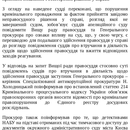
З огляду на наведене судді переконані, що порушення
кримінального провадження за фактом прийняття завідомо
неправосудного рішення у справі, розгляд якої не
завершений судом, зобов’язує суддів апеляційного суду
повідомити Вищу раду правосуддя та Генерального
прокурора про ознаки впливу на суд, що, у свою чергу, є
перешкодою для подальшого здійснення правосуддя у справі
до розгляду повідомлення суддів про втручання в діяльність
суддів щодо здійснення правосуддя та вжиття відповідних
заходів реагування.
У відповідь на запит Вищої ради правосуддя стосовно суті
повідомлень суддів про втручання в діяльність щодо
здійснення правосуддя заступник Генерального прокурора –
керівник Спеціалізованої антикорупційної прокуратури Н.
Холодницький поінформував про встановлений статтею 214
Кримінального процесуального кодексу України обов’язок
правоохоронних органів вносити відомості про кримінальне
правопорушення до Єдиного реєстру досудових
розслідувань.
Прокурор також поінформував про те, що детективами
НАБУ на підставі отриманих під час тимчасового доступу до
документів окружного адміністративного суду міста Києва