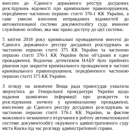
внесено до Єдиного державного реєстру досудових
розслідувань відомості про кримінальне правопорушення,
передбачене частиною першою статті 376-1 КК України, а
саме умисне внесення неправдивих відомостей до
автоматизованої системи документообігу суду, вчинене
службовою особою, яка має право доступу до цієї системи.
5 квітня 2018 року кримінальні провадження внесені до
Єдиного державного реєстру досудових розслідувань за
частиною першою статті 375 КК України та частиною
першою статті 376-1 КК України були об’єднані в одне
провадження. Водночас детективом НАБУ було прийнято
рішення про закриття кримінального провадження в частині
кримінального правопорушення, передбаченого частиною
першою статті 375 КК України.
З огляду на зазначене Вища рада правосуддя ухвалила
звернутись до Генеральної прокуратури України щодо
надання щомісячно інформації про розкриття та
розслідування злочину у кримінальному провадженні,
внесеному до Єдиного реєстру досудових розслідувань за
частиною першою статті 376-1 КК України, за фактом
можливого незаконного втручання в роботу автоматизованої
системи документообігу окружного адміністративного суду
міста Києва під час розгляду адміністративної справи.