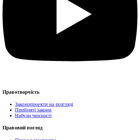
Правотворчість
Законопроекти на розгляді
Прийняті закони
Набули чинності
Правовий погляд