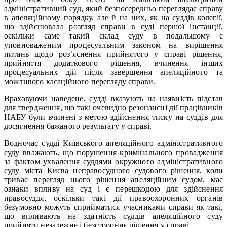
адміністративний суд, який безпосередньо переглядає справу
в апеляційному порядку, але й на них, як на суддів колегії,
що здійснювала розгляд справи в суді першої інстанції,
оскільки саме такий склад суду в подальшому є
уповноваженим процесуальним законом на вирішення
питань щодо роз’яснення прийнятого у справі рішення,
прийняття додаткового рішення, вчинення інших
процесуальних дій після завершення апеляційного та
можливого касаційного перегляду справи.
Враховуючи наведене, судді вказують на наявність підстав
для твердження, що такі очевидно резонансні дії працівників
НАБУ були вчинені з метою здійснення тиску на суддів для
досягнення бажаного результату у справі.
Водночас судді Київського апеляційного адміністративного
суду вважають, що порушення кримінального провадження
за фактом ухвалення суддями окружного адміністративного
суду міста Києва неправосудного судового рішення, коли
триває перегляд цього рішення апеляційним судом, має
ознаки впливу на суд і є перешкодою для здійснення
правосуддя, оскільки такі дії правоохоронних органів
безумовно можуть сприйматися учасниками справи як такі,
що впливають на здатність суддів апеляційного суду
прийняти незалежне і безстороннє рішення у справі.