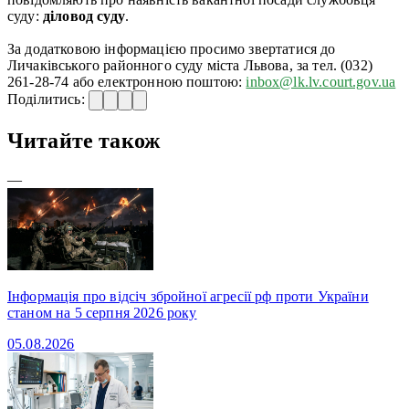
суду:
діловод суду
.
За додатковою інформацією просимо звертатися до
Личаківського районного суду міста Львова, за тел. (032)
261-28-74 або електронною поштою:
inbox@lk.lv.court.gov.ua
Поділитись:
Читайте також
—
Інформація про відсіч збройної агресії рф проти України
станом на 5 серпня 2026 року
05.08.2026