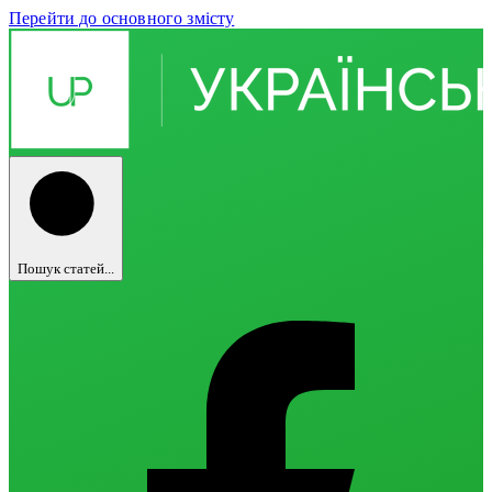
Перейти до основного змісту
Пошук статей...