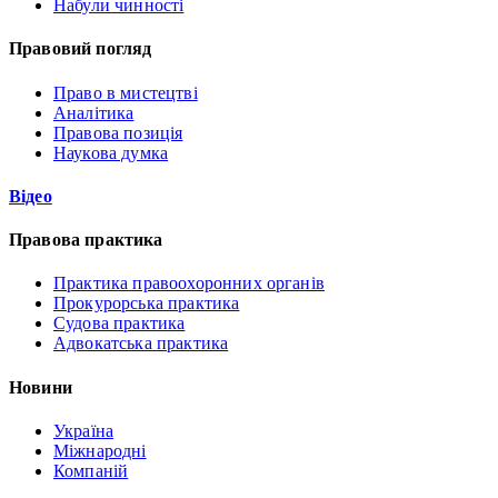
Набули чинності
Правовий погляд
Право в мистецтві
Аналітика
Правова позиція
Наукова думка
Відео
Правова практика
Практика правоохоронних органів
Прокурорська практика
Судова практика
Адвокатська практика
Новини
Україна
Міжнародні
Компаній