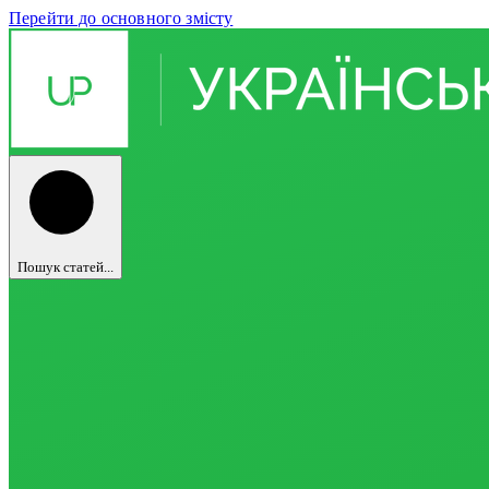
Перейти до основного змісту
Пошук статей...