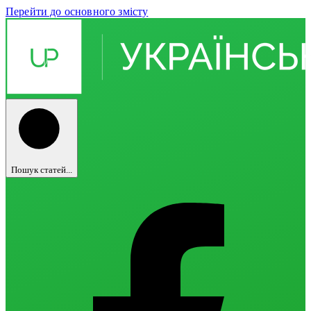
Перейти до основного змісту
Пошук статей...