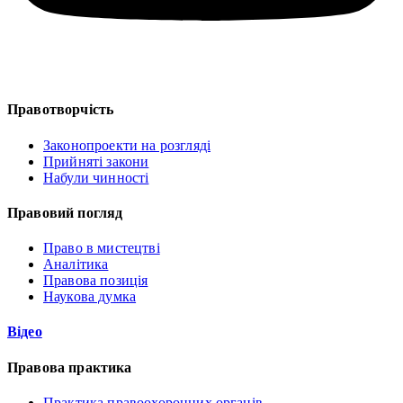
Правотворчість
Законопроекти на розгляді
Прийняті закони
Набули чинності
Правовий погляд
Право в мистецтві
Аналітика
Правова позиція
Наукова думка
Відео
Правова практика
Практика правоохоронних органів