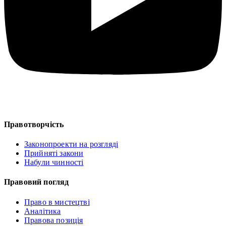
Правотворчість
Законопроекти на розгляді
Прийняті закони
Набули чинності
Правовий погляд
Право в мистецтві
Аналітика
Правова позиція