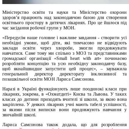
Міністерство освіти та науки та Міністерство охорони
здоров’я працюють над законодавчою базою для створення
освітнього простору в дитячих лікарнях. Про це йшлося під
час засідання робочої групи у МОН.
«Передусім наше головне і важливе завдання - створити усі
необхідні умови, щоб діти, які тимчасово не відвідують
заклади освіти через хвороби, змогли продовжувати
навчатися. Саме тому ми спільно з МОЗ та представниками
громадської організації «Small heart with art» починаємо
розробляти концепцію та усю необхідну законодавчу базу,
щоб якнайшвидше запустити цей процес», – зауважила
генеральний директор директорату інклюзивної та
позашкільної освіти МОН Лариса Самсонова.
Наразі в Україні функціонують лише поодинокі класи при
лікарнях, зокрема, в «Охматдиті» Києва та Львова. У таких
класах до дитини приходять вчителі зі школи, за якою вона
закріплена. У деяких лікарнях учні мають табелі успішності,
за якими після виписки вони продовжують навчання у
звичайній школі.
Лариса Самсонова також додала, що для розроблення