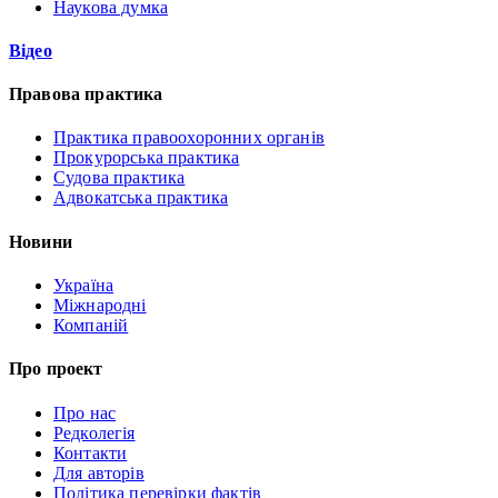
Наукова думка
Відео
Правова практика
Практика правоохоронних органів
Прокурорська практика
Судова практика
Адвокатська практика
Новини
Україна
Міжнародні
Компаній
Про проект
Про нас
Редколегія
Контакти
Для авторів
Політика перевірки фактів