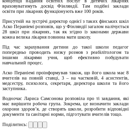
концепції надання освітніх послуг в дитячих лікарнях
враховуватимуть досвід Фінляндії. Там подібні заклади
освіти при лікарнях функціонують вже 100 років.
Присутній на зустрічі директор однієї з таких фінських шкіл
Аско Пераніемі розповів, що у Фінляндії загалом налічується
28 шкіл при лікарнях, так як згідно із законами держави
кожна велика лікарня повинна мати школу.
Під час зарахування дитини до такої школи педагог
попередньо проводить низку розмов з реабілітологом та
іншими лікарями учня, щоб ефективно побудувати
навчальний процес.
Аско Пераніемі проінформував також, що його школа має 8
вчителів на повній ставці, 3 – на частковій, 4 асистентів,
медсестру, психолога, секретаря, директора школи та його
заступника.
Водночас Лариса Самсонова розповіла про ті завдання, які
має вирішити робоча група. Зокрема, це визначити заклади
охорони здоров’я, де створять школи, розробити відповідні
документи та санітарні норми, підготувати вчителів тощо.
Поділитись: