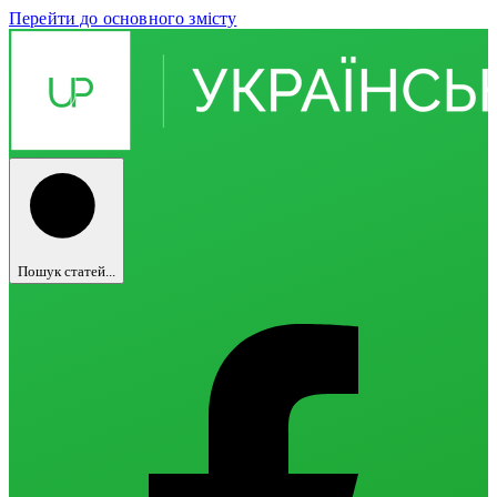
Перейти до основного змісту
Пошук статей...