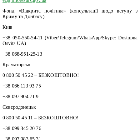
ez@inforesurs.gov.ua
Фонд «Відкрита політика» (консультації щодо вступу з
Криму та Донбасу)
Київ
+38 050-550-54-11 (Viber/Telegram/WhatsApp/Skype: Dostupna
Osvita UA)
+38 068-951-25-13
Краматорськ
0 800 50 45 22 – БЕЗКОШТОВНО!
+38 066 113 93 75
+38 097 904 71 91
Сєвєродонецьк
0 800 50 45 11 – БЕЗКОШТОВНО!
+38 099 345 20 76
+38 097 983 65 31