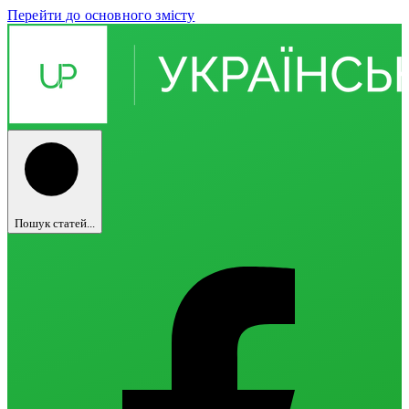
Перейти до основного змісту
Пошук статей...