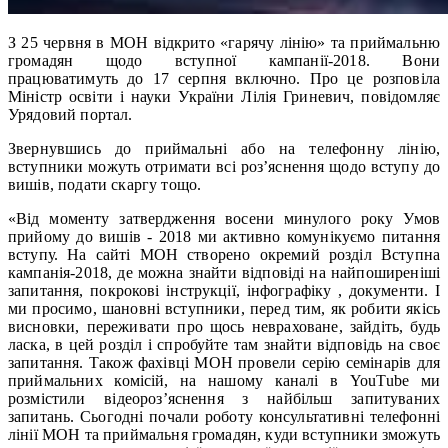
З 25 червня в МОН відкрито «гарячу лінію» та приймальню
громадян щодо вступної кампанії-2018. Вони
працюватимуть до 17 серпня включно. Про це розповіла
Міністр освіти і науки України Лілія Гриневич, повідомляє
Урядовий портал.
Звернувшись до приймальні або на телефонну лінію,
вступники можуть отримати всі роз’яснення щодо вступу до
вишів, подати скаргу тощо.
«Від моменту затвердження восени минулого року Умов
прийому до вишів - 2018 ми активно комунікуємо питання
вступу. На сайті МОН створено окремий розділ Вступна
кампанія-2018, де можна знайти відповіді на найпоширеніші
запитання, покрокові інструкції, інфографіку , документи. І
ми просимо, шановні вступники, перед тим, як робити якісь
висновки, переживати про щось невраховане, зайдіть, будь
ласка, в цей розділ і спробуйте там знайти відповідь на своє
запитання. Також фахівці МОН провели серію семінарів для
приймальних комісій, на нашому каналі в YouTube ми
розмістили відеороз’яснення з найбільш запитуваних
запитань. Сьогодні почали роботу консультативні телефонні
лінії МОН та приймальня громадян, куди вступники зможуть