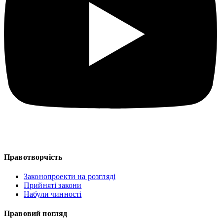
Правотворчість
Законопроекти на розгляді
Прийняті закони
Набули чинності
Правовий погляд