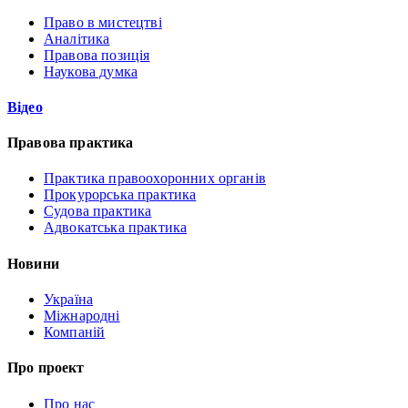
Право в мистецтві
Аналітика
Правова позиція
Наукова думка
Відео
Правова практика
Практика правоохоронних органів
Прокурорська практика
Судова практика
Адвокатська практика
Новини
Україна
Міжнародні
Компаній
Про проект
Про нас