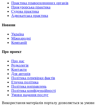
Практика правоохоронних органів
Прокурорська практика
Судова практика
Адвокатська практика
Новини
Україна
Міжнародні
Компаній
Про проект
Про нас
Редколегія
Контакти
Для авторів
Політика перевірки фактів
Етична політика
Політика виправлень
Політика конфіденційності
Умови надання послуг
Використання матеріалів порталу дозволяється за умови