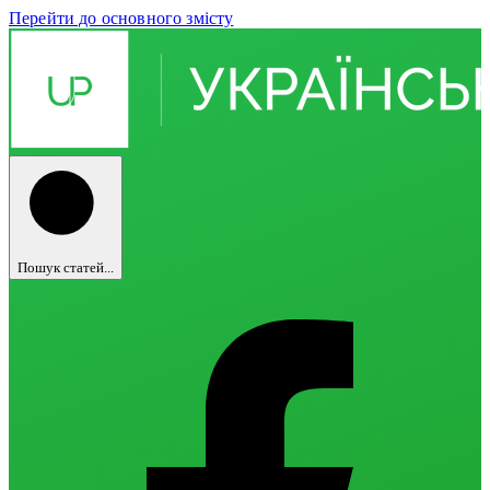
Перейти до основного змісту
Пошук статей...