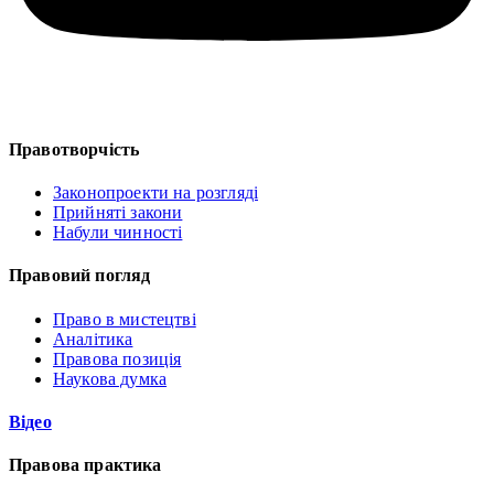
Правотворчість
Законопроекти на розгляді
Прийняті закони
Набули чинності
Правовий погляд
Право в мистецтві
Аналітика
Правова позиція
Наукова думка
Відео
Правова практика