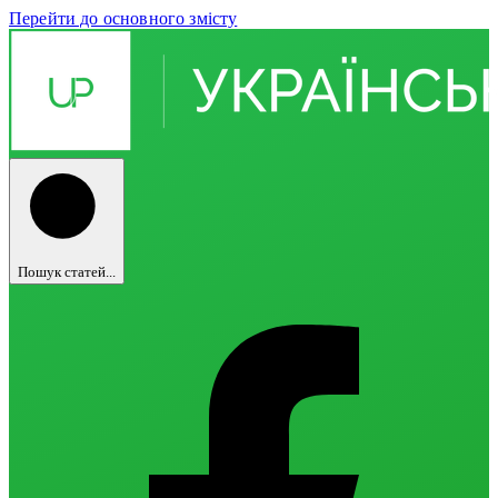
Перейти до основного змісту
Пошук статей...