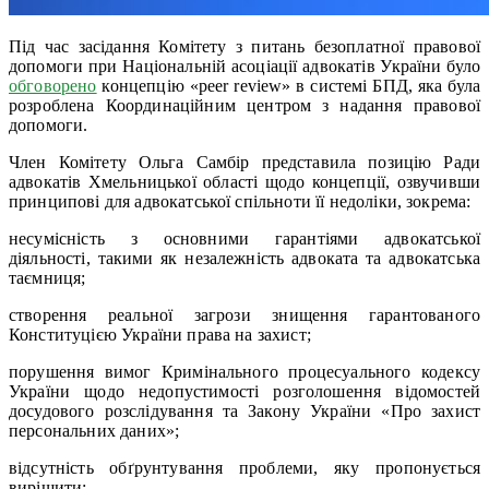
Під час засідання Комітету з питань безоплатної правової
допомоги при Національній асоціації адвокатів України було
обговорено
концепцію «peer review» в системі БПД, яка була
розроблена Координаційним центром з надання правової
допомоги.
Член Комітету Ольга Самбір представила позицію Ради
адвокатів Хмельницької області щодо концепції, озвучивши
принципові для адвокатської спільноти її недоліки, зокрема:
несумісність з основними гарантіями адвокатської
діяльності, такими як незалежність адвоката та адвокатська
таємниця;
створення реальної загрози знищення гарантованого
Конституцією України права на захист;
порушення вимог Кримінального процесуального кодексу
України щодо недопустимості розголошення відомостей
досудового розслідування та Закону України «Про захист
персональних даних»;
відсутність обґрунтування проблеми, яку пропонується
вирішити;