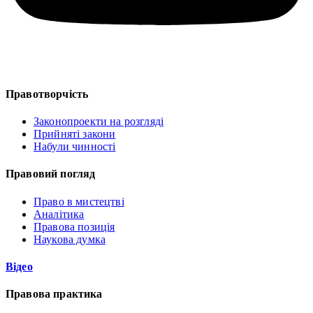
Правотворчість
Законопроекти на розгляді
Прийняті закони
Набули чинності
Правовий погляд
Право в мистецтві
Аналітика
Правова позиція
Наукова думка
Відео
Правова практика