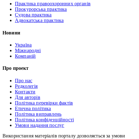
Практика правоохоронних органів
Прокурорська практика
Судова практика
Адвокатська практика
Новини
Україна
Міжнародні
Компаній
Про проект
Про нас
Редколегія
Контакти
Для авторів
Політика перевірки фактів
Етична політика
Політика виправлень
Політика конфіденційності
Умови надання послуг
Використання матеріалів порталу дозволяється за умови