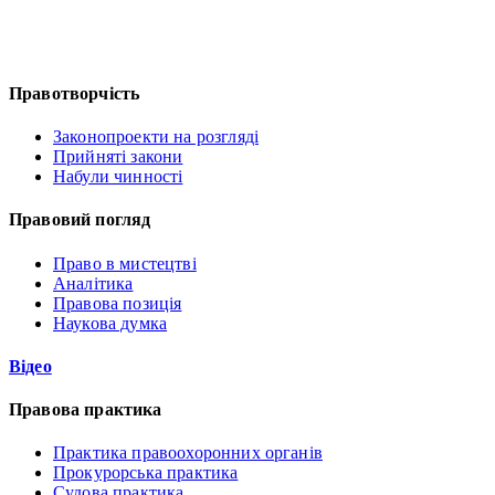
Правотворчість
Законопроекти на розгляді
Прийняті закони
Набули чинності
Правовий погляд
Право в мистецтві
Аналітика
Правова позиція
Наукова думка
Відео
Правова практика
Практика правоохоронних органів
Прокурорська практика
Судова практика