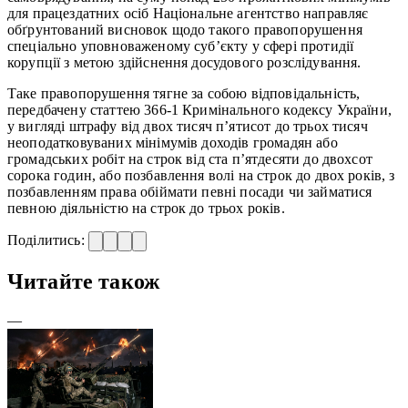
для працездатних осіб Національне агентство направляє
обґрунтований висновок щодо такого правопорушення
спеціально уповноваженому суб’єкту у сфері протидії
корупції з метою здійснення досудового розслідування.
Таке правопорушення тягне за собою відповідальність,
передбачену статтею 366-1 Кримінального кодексу України,
у вигляді штрафу від двох тисяч п’ятисот до трьох тисяч
неоподатковуваних мінімумів доходів громадян або
громадських робіт на строк від ста п’ятдесяти до двохсот
сорока годин, або позбавлення волі на строк до двох років, з
позбавленням права обіймати певні посади чи займатися
певною діяльністю на строк до трьох років.
Поділитись:
Читайте також
—