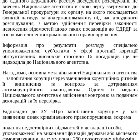
до Єдиного державного реєстру досудових розслідувань не
внесені. Національне агентство в свою чергу звернулось до
Генеральної прокуратури як органу, на якого покладаються
функції нагляду за додержаннямзакону під час досудового
розслідування, з метою здійснення перевірки законності
невнесення відомостей щодо таких посадовців до ЄДРДР за
ознаками вчинення кримінального правопорушення.
Інформація про результати розгляду спеціально
уповноваженими суб’єктами у сфері протидії корупції
обґрунтованих висновків стосовно 16 посадовців ще не
надходила до Національного агентства.
Нагадаємо, основна мета діяльності Національного агентства
– запобігання корупції через зменшення корупційних ризиків
її виникнення та контроль за дотриманням
антикорупційного законодавства. Одним із завдань
Національного агентства є здійснення контролю за поданням
декларацій та їх перевірка.
Відповідно до ЗУ «Про запобігання корупції» у разі
виявлення ознак кримінального правопорушення, зокрема
подання недостовірних відомостей у декларації особи,
уповноваженої на виконання функцій держави або місцевого
самоврядування, на суму понад 250 прожиткових мінімумів