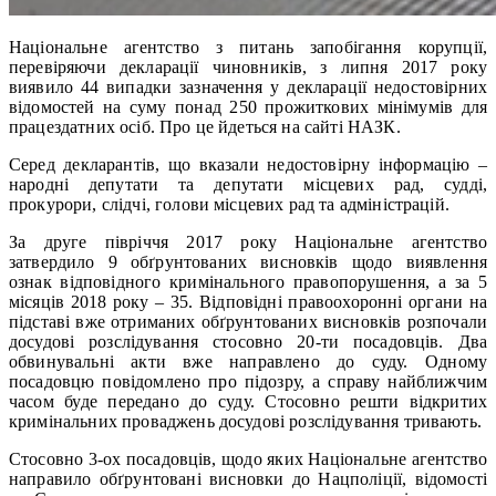
Національне агентство з питань запобігання корупції,
перевіряючи декларації чиновників, з липня 2017 року
виявило 44 випадки зазначення у декларації недостовірних
відомостей на суму понад 250 прожиткових мінімумів для
працездатних осіб. Про це йдеться на сайті НАЗК.
Серед декларантів, що вказали недостовірну інформацію –
народні депутати та депутати місцевих рад, судді,
прокурори, слідчі, голови місцевих рад та адміністрацій.
За друге півріччя 2017 року Національне агентство
затвердило 9 обґрунтованих висновків щодо виявлення
ознак відповідного кримінального правопорушення, а за 5
місяців 2018 року – 35. Відповідні правоохоронні органи на
підставі вже отриманих обґрунтованих висновків розпочали
досудові розслідування стосовно 20-ти посадовців. Два
обвинувальні акти вже направлено до суду. Одному
посадовцю повідомлено про підозру, а справу найближчим
часом буде передано до суду. Стосовно решти відкритих
кримінальних проваджень досудові розслідування тривають.
Стосовно 3-ох посадовців, щодо яких Національне агентство
направило обґрунтовані висновки до Нацполіції, відомості