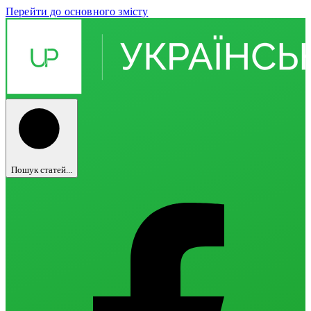
Перейти до основного змісту
Пошук статей...