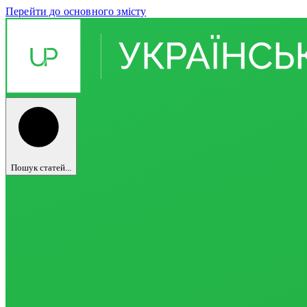
Перейти до основного змісту
Пошук статей...