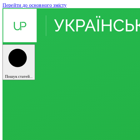
Перейти до основного змісту
Пошук статей...