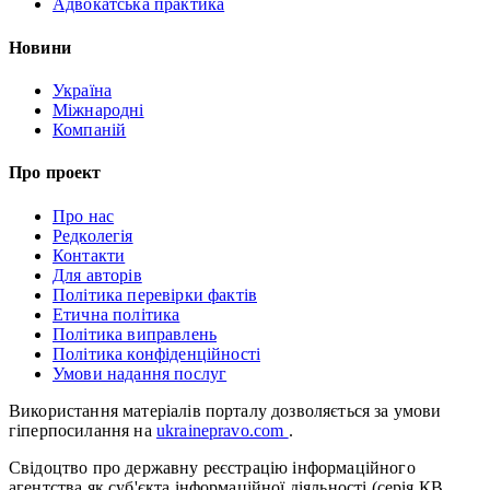
Адвокатська практика
Новини
Україна
Міжнародні
Компаній
Про проект
Про нас
Редколегія
Контакти
Для авторів
Політика перевірки фактів
Етична політика
Політика виправлень
Політика конфіденційності
Умови надання послуг
Використання матеріалів порталу дозволяється за умови
гіперпосилання на
ukrainepravo.com
.
Свідоцтво про державну реєстрацію інформаційного
агентства як суб'єкта інформаційної діяльності (серія КВ