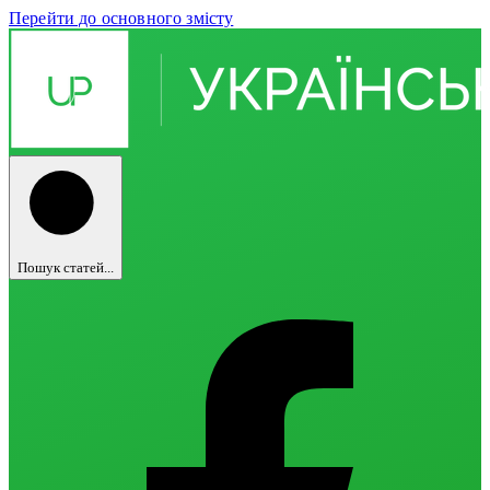
Перейти до основного змісту
Пошук статей...