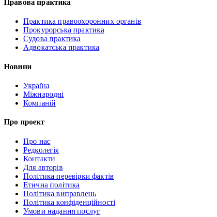
Правова практика
Практика правоохоронних органів
Прокурорська практика
Судова практика
Адвокатська практика
Новини
Україна
Міжнародні
Компаній
Про проект
Про нас
Редколегія
Контакти
Для авторів
Політика перевірки фактів
Етична політика
Політика виправлень
Політика конфіденційності
Умови надання послуг