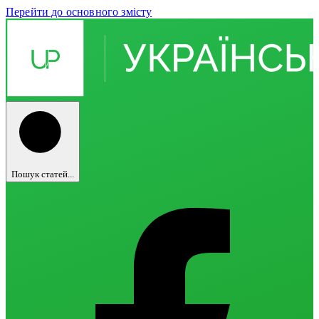
Перейти до основного змісту
Пошук статей...