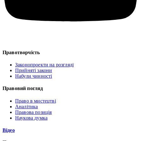
Правотворчість
Законопроекти на розгляді
Прийняті закони
Набули чинності
Правовий погляд
Право в мистецтві
Аналітика
Правова позиція
Наукова думка
Відео