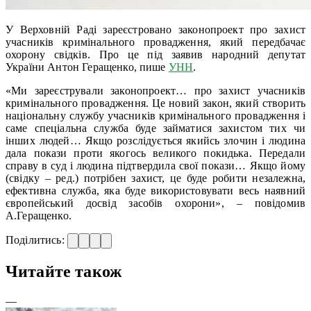
У Верховній Раді зареєстровано законопроект про захист
учасників кримінального провадження, який передбачає
охорону свідків. Про це під заявив народний депутат
України Антон Геращенко, пише
УНН
.
«Ми зареєстрували законопроект… про захист учасників
кримінального провадження. Це новий закон, який створить
національну службу учасників кримінального провадження і
саме спеціальна служба буде займатися захистом тих чи
інших людей… Якщо розслідується якийсь злочин і людина
дала покази проти якогось великого покидька. Передали
справу в суд і людина підтвердила свої покази… Якщо йому
(свідку – ред.) потрібен захист, це буде робити незалежна,
ефективна служба, яка буде використовувати весь наявний
європейський досвід засобів охорони», – повідомив
А.Геращенко.
Поділитись:
Читайте також
—