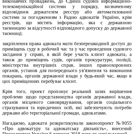
виконавчих проваджень, до Єдиної судової інформаційно-
телекомунікаційної системи у порядку, визначеному
відповідним держателем реєстру або автоматизованої
системи за погодженням з Радою адвокатів України, крім
реєстрів, що містять інформацію, яка є державною
таємницею за відсутності відповідного допуску до державної
таємниці;
закріплення права адвоката мати безперешкодний доступ до
приміщень суду в робочий час та у час проведення судового
засідання у справі, в якій бере участь клієнт адвоката, а
також до приміщень судів, органів прокуратури, поліції,
міністерства внутрішніх справ, інших правоохоронних
органів, установ для попереднього ув'язнення та виконання
покарань, органів державної влади у будь-який час, якщо в
цих приміщеннях перебуває клієнт.
Крім того, проект пропонує реальний шлях вирішення
проблеми щодо представництва органів державної влади,
органів місцевого самоврядування, органів соціального
страхування та юридичних осіб, які забезпечують потреби
держави або територіальної громади, адвокатами.
Нагадаємо, адвокати розкритикували законопроект №9055
«Про адвокатуру та адвокатську діяльність», внесений
Президентом України 6 вересня 2018 року як невідкладний.