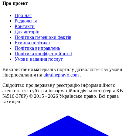
Про проект
Про нас
Редколегія
Контакти
Для авторів
Політика перевірки фактів
Етична політика
Політика виправлень
Політика конфіденційності
Умови надання послуг
Використання матеріалів порталу дозволяється за умови
гіперпосилання на
ukrainepravo.com
.
Свідоцтво про державну реєстрацію інформаційного
агентства як суб'єкта інформаційної діяльності (серія КВ
№516-378Р)
© 2015 - 2026 Українське право. Всі права
захищені.