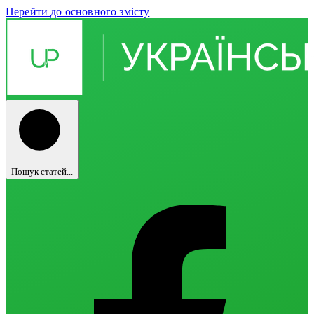
Перейти до основного змісту
Пошук статей...