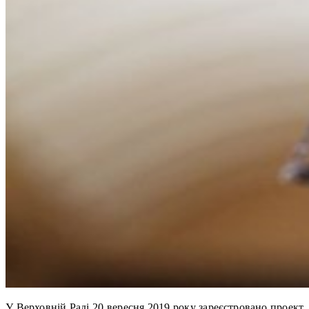
У Верховній Раді 20 вересня 2019 року зареєстровано проект