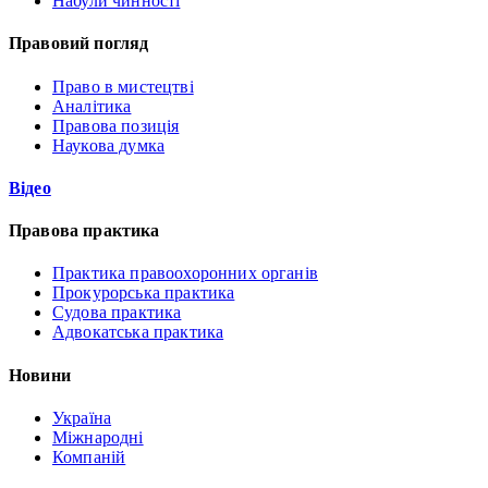
Набули чинності
Правовий погляд
Право в мистецтві
Аналітика
Правова позиція
Наукова думка
Відео
Правова практика
Практика правоохоронних органів
Прокурорська практика
Судова практика
Адвокатська практика
Новини
Україна
Міжнародні
Компаній