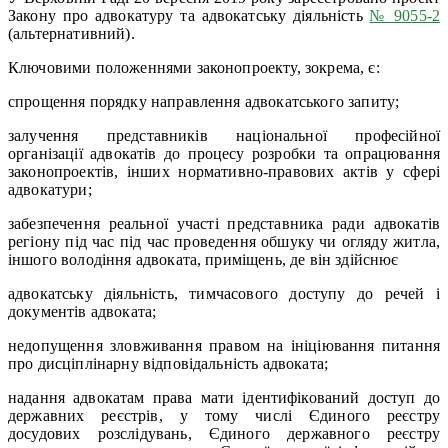
Закону про адвокатуру та адвокатську діяльність
№ 9055-2
(альтернативний).
Ключовими положеннями законопроекту, зокрема, є:
спрощення порядку направлення адвокатського запиту;
залучення представників національної професійної
організації адвокатів до процесу розробки та опрацювання
законопроектів, інших нормативно-правових актів у сфері
адвокатури;
забезпечення реальної участі представника ради адвокатів
регіону під час під час проведення обшуку чи огляду житла,
іншого володіння адвоката, приміщень, де він здійснює
адвокатську діяльність, тимчасового доступу до речей і
документів адвоката;
недопущення зловживання правом на ініціювання питання
про дисціплінарну відповідальність адвоката;
надання адвокатам права мати ідентифікований доступ до
державних реєстрів, у тому числі Єдиного реєстру
досудових розслідувань, Єдиного державного реєстру