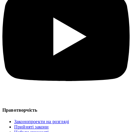
Правотворчість
Законопроекти на розгляді
Прийняті закони