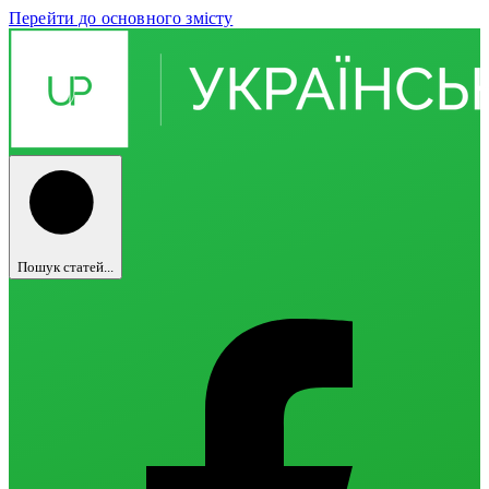
Перейти до основного змісту
Пошук статей...