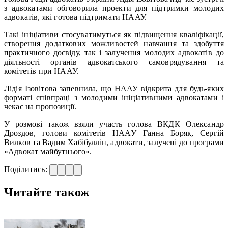
з адвокатами обговорила проекти для підтримки молодих
адвокатів, які готова підтримати НААУ.
Такі ініціативи стосуватимуться як підвищення кваліфікації,
створення додаткових можливостей навчання та здобуття
практичного досвіду, так і залучення молодих адвокатів до
діяльності органів адвокатського самоврядування та
комітетів при НААУ.
Лідія Ізовітова запевнила, що НААУ відкрита для будь-яких
форматі співпраці з молодими ініціативними адвокатами і
чекає на пропозиції.
У розмові також взяли участь голова ВКДК Олександр
Дроздов, голови комітетів НААУ Ганна Боряк, Сергій
Вилков та Вадим Хабібуллін, адвокати, залучені до програми
«Адвокат майбутнього».
Поділитись:
Читайте також
—