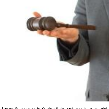
Голова Ради адвокатів України Лідія Ізовітова під час зустрічі