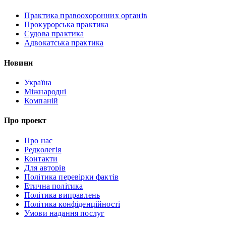
Практика правоохоронних органів
Прокурорська практика
Судова практика
Адвокатська практика
Новини
Україна
Міжнародні
Компаній
Про проект
Про нас
Редколегія
Контакти
Для авторів
Політика перевірки фактів
Етична політика
Політика виправлень
Політика конфіденційності
Умови надання послуг