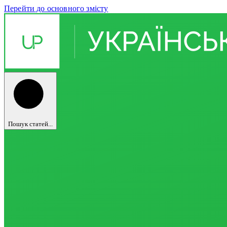
Перейти до основного змісту
Пошук статей...