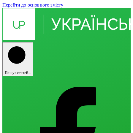
Перейти до основного змісту
Пошук статей...