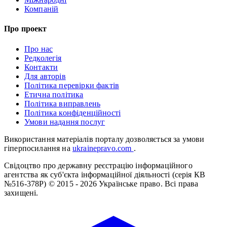
Компаній
Про проект
Про нас
Редколегія
Контакти
Для авторів
Політика перевірки фактів
Етична політика
Політика виправлень
Політика конфіденційності
Умови надання послуг
Використання матеріалів порталу дозволяється за умови
гіперпосилання на
ukrainepravo.com
.
Свідоцтво про державну реєстрацію інформаційного
агентства як суб'єкта інформаційної діяльності (серія КВ
№516-378Р)
© 2015 - 2026 Українське право. Всі права
захищені.