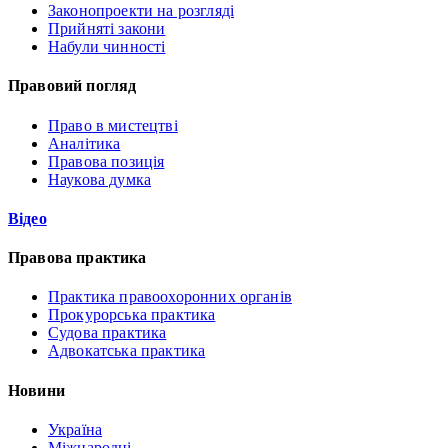
Законопроекти на розгляді
Прийняті закони
Набули чинності
Правовий погляд
Право в мистецтві
Аналітика
Правова позиція
Наукова думка
Відео
Правова практика
Практика правоохоронних органів
Прокурорська практика
Судова практика
Адвокатська практика
Новини
Україна
Міжнародні