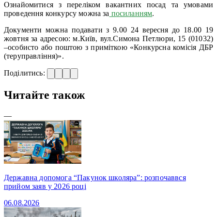
Ознайомитися з переліком вакантних посад та умовами
проведення конкурсу можна за
посиланням
.
Документи можна подавати з 9.00 24 вересня до 18.00 19
жовтня за адресою: м.Київ, вул.Симона Петлюри, 15 (01032)
–особисто або поштою з приміткою «Конкурсна комісія ДБР
(теруправління)».
Поділитись:
Читайте також
—
Державна допомога “Пакунок школяра”: розпочаввся
прийом заяв у 2026 році
06.08.2026