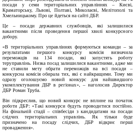
посади у семи територіальних управліннях – Києві,
Краматорську, Львові, Полтаві, Миколаєві, Мелітополі та
Хмельницькому. Про це йдеться на сайті ДБР.
Це – посади державних службовців, які залишилися
вакантними після проведення першої хвилі конкурсного
добору.
«В територіальних управліннях формуються команди – за
результатами першого конкурсу комісія визначила
переможців на 134 посади, які запустять роботу
теруправлінь. Низка посад залишилися вакантними, адже ми
не ставили мету обрати переможців на всі посади –
конкурсна комісія обирала тих, які є найкращими. Тому ми
одразу оголошуємо новий конкурс для найшвидшого
укомплектування ДБР в регіонах», – наголосив Директор
ДБР Роман Труба.
Він підкреслив, що новий конкурс не вплине на початок
роботи ДБР: «Такі конкурси будуть проводитися постійно.
На фінальній стадії – співбесіди з кандидатами на посади
слідчих територіальних управлінь. Як тільки буде
призначено на посаду слідчих, ДБР відкриє перші
провадження».