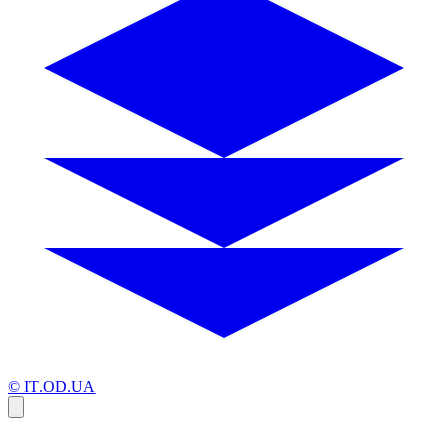
© IT.OD.UA