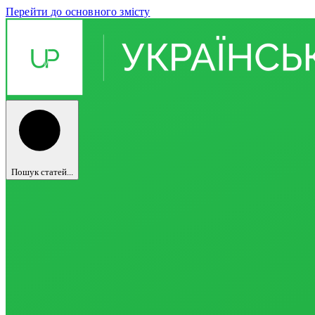
Перейти до основного змісту
Пошук статей...