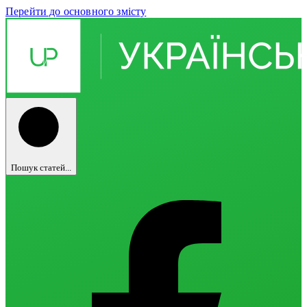
Перейти до основного змісту
Пошук статей...