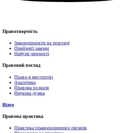
Правотворчість
Законопроекти на розгляді
Прийняті закони
Набули чинності
Правовий погляд
Право в мистецтві
Аналітика
Правова позиція
Наукова думка
Відео
Правова практика
Практика правоохоронних органів