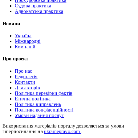
Прокурорська практика
Судова практика
Адвокатська практика
Новини
Україна
Міжнародні
Компаній
Про проект
Про нас
Редколегія
Контакти
Для авторів
Політика перевірки фактів
Етична політика
Політика виправлень
Політика конфіденційності
Умови надання послуг
Використання матеріалів порталу дозволяється за умови
гіперпосилання на
ukrainepravo.com
.