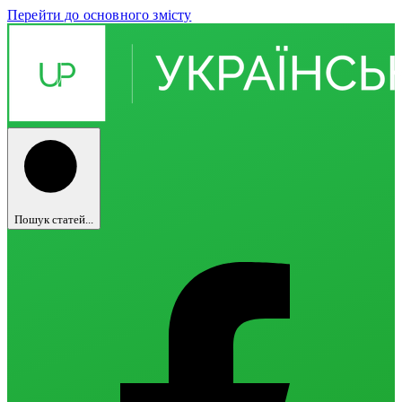
Перейти до основного змісту
Пошук статей...