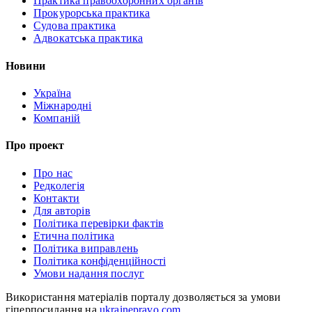
Практика правоохоронних органів
Прокурорська практика
Судова практика
Адвокатська практика
Новини
Україна
Міжнародні
Компаній
Про проект
Про нас
Редколегія
Контакти
Для авторів
Політика перевірки фактів
Етична політика
Політика виправлень
Політика конфіденційності
Умови надання послуг
Використання матеріалів порталу дозволяється за умови
гіперпосилання на
ukrainepravo.com
.