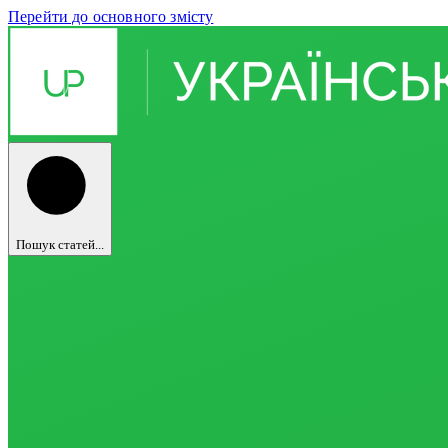
Перейти до основного змісту
Пошук статей...