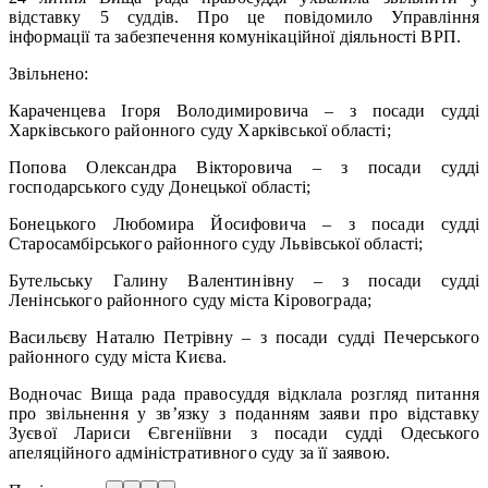
відставку 5 суддів. Про це повідомило Управління
інформації та забезпечення комунікаційної діяльності ВРП.
Звільнено:
Караченцева Ігоря Володимировича – з посади судді
Харківського районного суду Харківської області;
Попова Олександра Вікторовича – з посади судді
господарського суду Донецької області;
Бонецького Любомира Йосифовича – з посади судді
Старосамбірського районного суду Львівської області;
Бутельську Галину Валентинівну – з посади судді
Ленінського районного суду міста Кіровограда;
Васильєву Наталю Петрівну – з посади судді Печерського
районного суду міста Києва.
Водночас Вища рада правосуддя відклала розгляд питання
про звільнення у зв’язку з поданням заяви про відставку
Зуєвої Лариси Євгеніївни з посади судді Одеського
апеляційного адміністративного суду за її заявою.