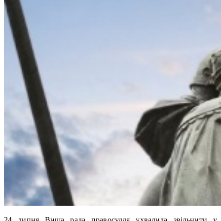
24 липня Вища рада правосуддя ухвалила звільнити у