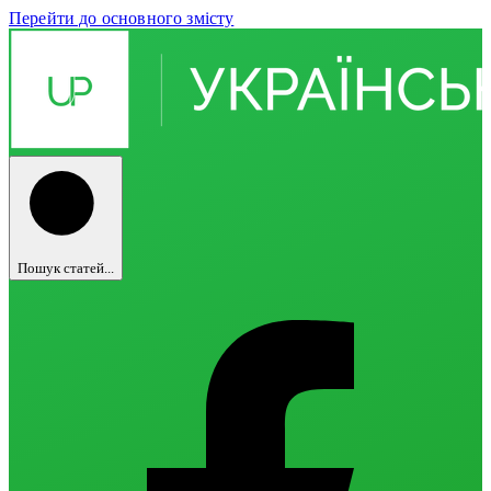
Перейти до основного змісту
Пошук статей...