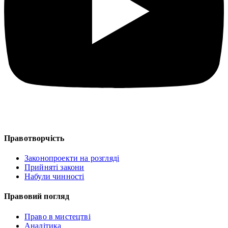
Правотворчість
Законопроекти на розгляді
Прийняті закони
Набули чинності
Правовий погляд
Право в мистецтві
Аналітика