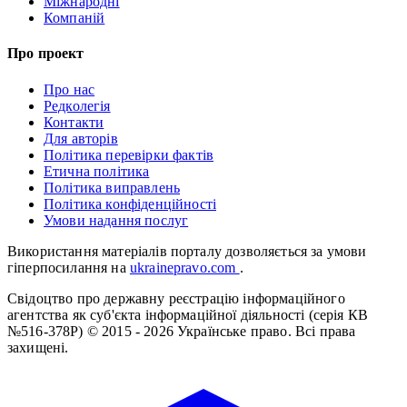
Міжнародні
Компаній
Про проект
Про нас
Редколегія
Контакти
Для авторів
Політика перевірки фактів
Етична політика
Політика виправлень
Політика конфіденційності
Умови надання послуг
Використання матеріалів порталу дозволяється за умови
гіперпосилання на
ukrainepravo.com
.
Свідоцтво про державну реєстрацію інформаційного
агентства як суб'єкта інформаційної діяльності (серія КВ
№516-378Р)
© 2015 - 2026 Українське право. Всі права
захищені.