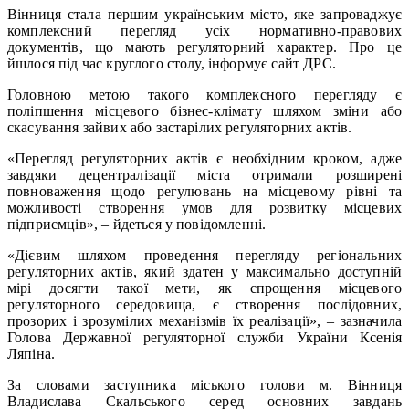
Вінниця стала першим українським місто, яке запроваджує
комплексний перегляд усіх нормативно-правових
документів, що мають регуляторний характер. Про це
йшлося під час круглого столу, інформує сайт ДРС.
Головною метою такого комплексного перегляду є
поліпшення місцевого бізнес-клімату шляхом зміни або
скасування зайвих або застарілих регуляторних актів.
«Перегляд регуляторних актів є необхідним кроком, адже
завдяки децентралізації міста отримали розширені
повноваження щодо регулювань на місцевому рівні та
можливості створення умов для розвитку місцевих
підприємців», – йдеться у повідомленні.
«Дієвим шляхом проведення перегляду регіональних
регуляторних актів, який здатен у максимально доступній
мірі досягти такої мети, як спрощення місцевого
регуляторного середовища, є створення послідовних,
прозорих і зрозумілих механізмів їх реалізації», – зазначила
Голова Державної регуляторної служби України Ксенія
Ляпіна.
За словами заступника міського голови м. Вінниця
Владислава Скальського серед основних завдань