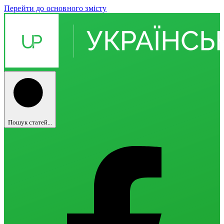
Перейти до основного змісту
Пошук статей...