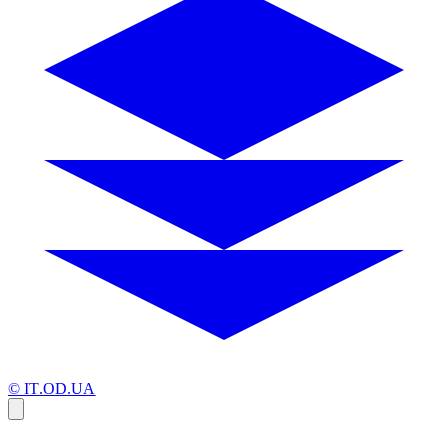
© IT.OD.UA