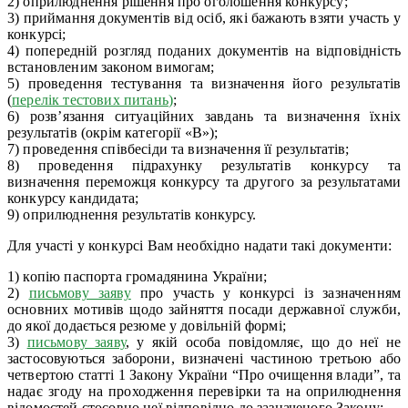
2) оприлюднення рішення про оголошення конкурсу;
3) приймання документів від осіб, які бажають взяти участь у
конкурсі;
4) попередній розгляд поданих документів на відповідність
встановленим законом вимогам;
5) проведення тестування та визначення його результатів
(
перелік тестових питань
)
;
6) розв’язання ситуаційних завдань та визначення їхніх
результатів (окрім категорії «В»);
7) проведення співбесіди та визначення її результатів;
8) проведення підрахунку результатів конкурсу та
визначення переможця конкурсу та другого за результатами
конкурсу кандидата;
9) оприлюднення результатів конкурсу.
Для участі у конкурсі Вам необхідно надати такі документи:
1) копію паспорта громадянина України;
2)
письмову заяву
про участь у конкурсі із зазначенням
основних мотивів щодо зайняття посади державної служби,
до якої додається резюме у довільній формі;
3)
письмову заяву
, у якій особа повідомляє, що до неї не
застосовуються заборони, визначені частиною третьою або
четвертою статті 1 Закону України “Про очищення влади”, та
надає згоду на проходження перевірки та на оприлюднення
відомостей стосовно неї відповідно до зазначеного Закону;