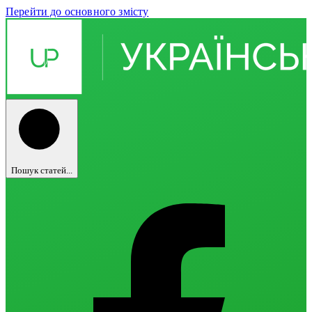
Перейти до основного змісту
Пошук статей...