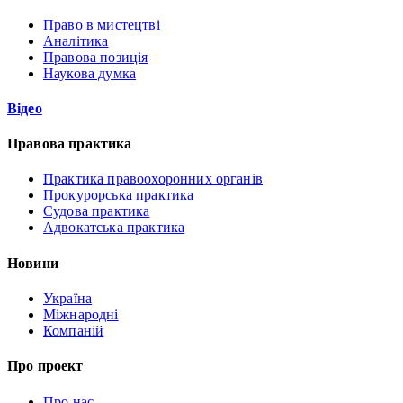
Право в мистецтві
Аналітика
Правова позиція
Наукова думка
Відео
Правова практика
Практика правоохоронних органів
Прокурорська практика
Судова практика
Адвокатська практика
Новини
Україна
Міжнародні
Компаній
Про проект
Про нас