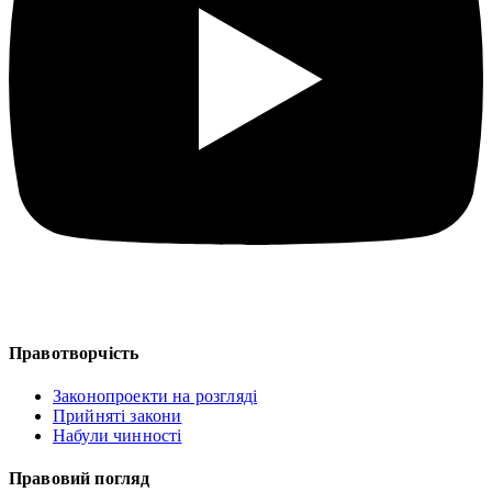
Правотворчість
Законопроекти на розгляді
Прийняті закони
Набули чинності
Правовий погляд