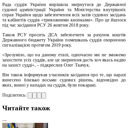
Рада суддів України вирішила звернутися до Державної
судової адміністрації України та Міністерства внутрішніх
справ України щодо забезпечення всіх залів судових засідань
та кабінетів суддів «тривожними кнопками». Про це йшлося
під час засідання РСУ 26 жовтня 2018 року.
Також РСУ просить ДСА забезпечити за рахунок коштів
Державного бюджету України помешкань суддів охоронною
сигналізацією протягом 2019 року.
«Зрозуміло, що на даному етапі, одночасно ми не зможемо
захистити усіх суддів, але це звернення дасть хоч якась надію
на захист судді», – підкреслив Олег Ткачук.
Він також інформував учасників засідання про те, що наразі
винесено близько восьми судових рішень, відповідно до
яких, винні у нападах на суддів, були покарані.
Поділитись:
Читайте також
—