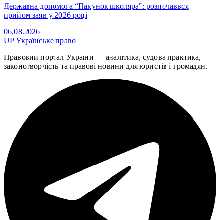
Державна допомога “Пакунок школяра”: розпочаввся
прийом заяв у 2026 році
06.08.2026
UP
Українське право
Правовий портал України — аналітика, судова практика,
законотворчість та правові новини для юристів і громадян.