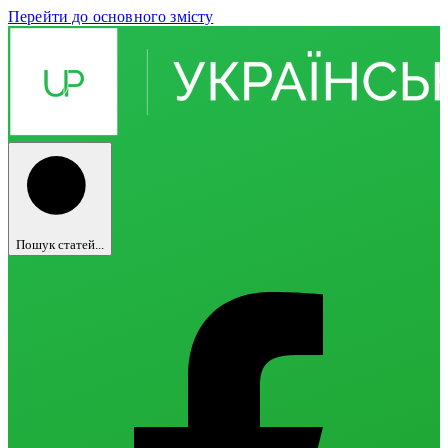
Перейти до основного змісту
Пошук статей...