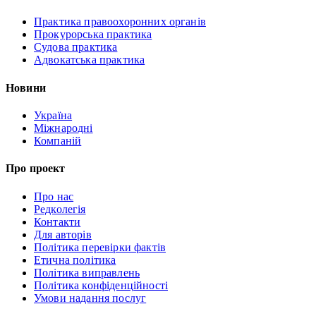
Практика правоохоронних органів
Прокурорська практика
Судова практика
Адвокатська практика
Новини
Україна
Міжнародні
Компаній
Про проект
Про нас
Редколегія
Контакти
Для авторів
Політика перевірки фактів
Етична політика
Політика виправлень
Політика конфіденційності
Умови надання послуг