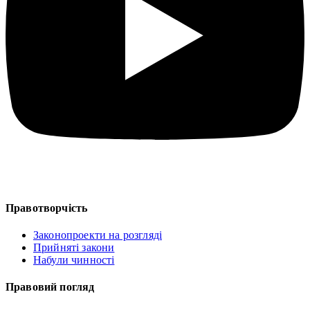
Правотворчість
Законопроекти на розгляді
Прийняті закони
Набули чинності
Правовий погляд