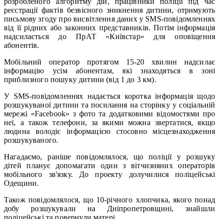
розробленого алгоритму дій, працівники поліції під час
реєстрації фактів безвісного зникнення дитини, отримують
письмову згоду про висвітлення даних у SMS-повідомленнях
від її рідних або законних представників. Потім інформація
надсилається до ПрАТ «Київстар» для оповіщення
абонентів.
Мобільний оператор протягом 15-20 хвилин надсилає
інформацію усім абонентам, які знаходяться в зоні
приблизного пошуку дитини (від 1 до 3 км).
У SMS-повідомленнях надається коротка інформація щодо
розшукуваної дитини та посилання на сторінку у соціальній
мережі «Facebook» з фото та додатковими відомостями про
неї, а також телефони, за якими можна звертатися, якщо
людина володіє інформацією стосовно місцезнаходження
розшукуваного.
Нагадаємо, раніше повідомлялося, що поліції у розшуку
дітей планує допомагати один з вітчизняних операторів
мобільного зв'язку. До проекту долучилися поліцейські
Одещини.
Також повідомлялося, що 10-річного хлопчика, якого понад
добу розшукували на Дніпропетровщині, знайшли
поліцейські та повернули матері.