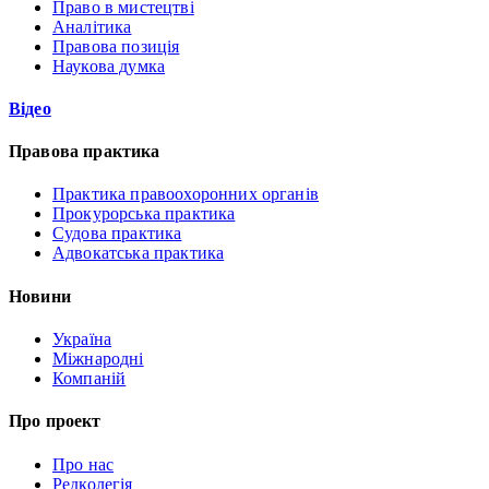
Право в мистецтві
Аналітика
Правова позиція
Наукова думка
Відео
Правова практика
Практика правоохоронних органів
Прокурорська практика
Судова практика
Адвокатська практика
Новини
Україна
Міжнародні
Компаній
Про проект
Про нас
Редколегія