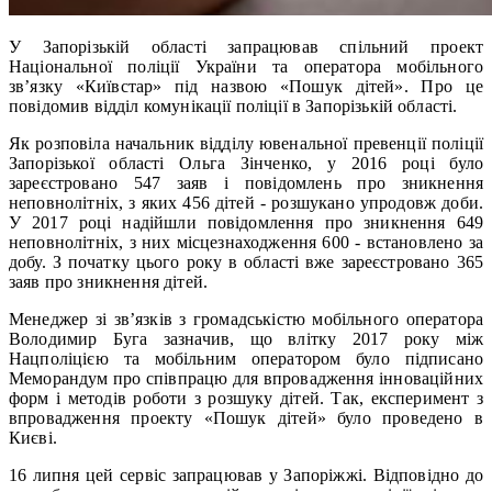
У Запорізькій області запрацював спільний проект
Національної поліції України та оператора мобільного
зв’язку «Київстар» під назвою «Пошук дітей». Про це
повідомив відділ комунікації поліції в Запорізькій області.
Як розповіла начальник відділу ювенальної превенції поліції
Запорізької області Ольга Зінченко, у 2016 році було
зареєстровано 547 заяв і повідомлень про зникнення
неповнолітніх, з яких 456 дітей - розшукано упродовж доби.
У 2017 році надійшли повідомлення про зникнення 649
неповнолітніх, з них місцезнаходження 600 - встановлено за
добу. З початку цього року в області вже зареєстровано 365
заяв про зникнення дітей.
Менеджер зі зв’язків з громадськістю мобільного оператора
Володимир Буга зазначив, що влітку 2017 року між
Нацполіцією та мобільним оператором було підписано
Меморандум про співпрацю для впровадження інноваційних
форм і методів роботи з розшуку дітей. Так, експеримент з
впровадження проекту «Пошук дітей» було проведено в
Києві.
16 липня цей сервіс запрацював у Запоріжжі. Відповідно до