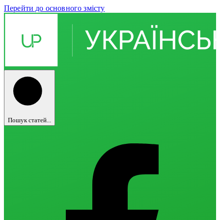
Перейти до основного змісту
Пошук статей...