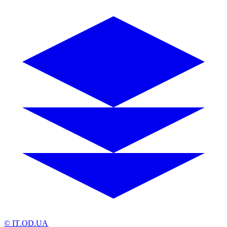
© IT.OD.UA