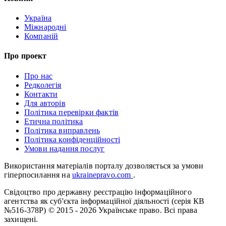
Україна
Міжнародні
Компаній
Про проект
Про нас
Редколегія
Контакти
Для авторів
Політика перевірки фактів
Етична політика
Політика виправлень
Політика конфіденційності
Умови надання послуг
Використання матеріалів порталу дозволяється за умови
гіперпосилання на
ukrainepravo.com
.
Свідоцтво про державну реєстрацію інформаційного
агентства як суб'єкта інформаційної діяльності (серія КВ
№516-378Р)
© 2015 - 2026 Українське право. Всі права
захищені.