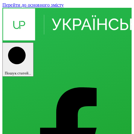
Перейти до основного змісту
Пошук статей...