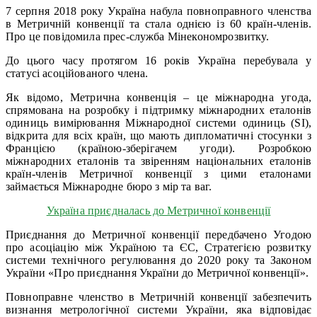
7 серпня 2018 року Україна набула повноправного членства
в Метричній конвенції та стала однією із 60 країн-членів.
Про це повідомила прес-служба Мінекономрозвитку.
До цього часу протягом 16 років Україна перебувала у
статусі асоційованого члена.
Як відомо, Метрична конвенція – це міжнародна угода,
спрямована на розробку і підтримку міжнародних еталонів
одиниць вимірювання Міжнародної системи одиниць (SI),
відкрита для всіх країн, що мають дипломатичні стосунки з
Францією (країною-зберігачем угоди). Розробкою
міжнародних еталонів та звіренням національних еталонів
країн-членів Метричної конвенції з цими еталонами
займається Міжнародне бюро з мір та ваг.
Україна приєдналась до Метричної конвенції
Приєднання до Метричної конвенції передбачено Угодою
про асоціацію між Україною та ЄС, Стратегією розвитку
системи технічного регулювання до 2020 року та Законом
України «Про приєднання України до Метричної конвенції».
Повноправне членство в Метричній конвенції забезпечить
визнання метрологічної системи України, яка відповідає