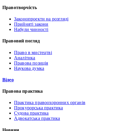
Правотворчість
Законопроекти на розгляді
Прийняті закони
Набули чинності
Правовий погляд
Право в мистецтві
Аналітика
Правова позиція
Наукова думка
Відео
Правова практика
Практика правоохоронних органів
Прокурорська практика
Судова практика
Адвокатська практика
Новини