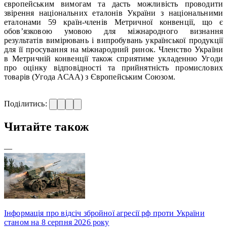
європейським вимогам та дасть можливість проводити
звірення національних еталонів України з національними
еталонами 59 країн-членів Метричної конвенції, що є
обов’язковою умовою для міжнародного визнання
результатів вимірювань і випробувань української продукції
для її просування на міжнародний ринок. Членство України
в Метричній конвенції також сприятиме укладенню Угоди
про оцінку відповідності та прийнятність промислових
товарів (Угода АСАА) з Європейським Союзом.
Поділитись:
Читайте також
—
Інформація про відсіч збройної агресії рф проти України
станом на 8 серпня 2026 року